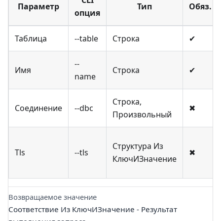
Параметр
Тип
Обяз.
опция
Таблица
--table
Строка
✔
--
Имя
Строка
✔
name
Строка,
Соединение
--dbc
✖
Произвольный
Структура Из
Tls
--tls
✖
КлючИЗначение
Возвращаемое значение
Соответствие Из КлючИЗначение - Результат