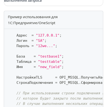
выполнения запроса
Пример использования для
1С:Предприятие/OneScript
    Адрес  
=
"127.0.0.1"
;
    Логин  
=
"SA"
;
    Пароль 
=
"12we..."
;
    База    
=
"testbase1"
;
    Таблица 
=
"testtable"
;
    Имя     
=
"new_field"
;
    НастройкиTLS      
=
 OPI_MSSQL
.
ПолучитьНаст
    СтрокаПодключения 
=
 OPI_MSSQL
.
Сформировать
// При использовании строки подключения ин
// которое будет закрыто после выполнения 
// В случае выполнения нескольких операций