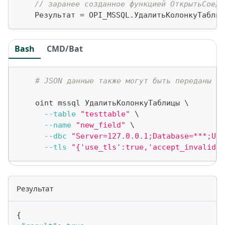
// заранее созданное функцией ОткрытьСоеди
    Результат 
=
 OPI_MSSQL
.
УдалитьКолонкуТаблиц
Bash
CMD/Bat
# JSON данные также могут быть переданы ка
    oint mssql УдалитьКолонкуТаблицы 
\
--table
"testtable"
\
--name
"new_field"
\
--dbc
"Server=127.0.0.1;Database=***;Use
--tls
"{'use_tls':true,'accept_invalid_c
Результат
{