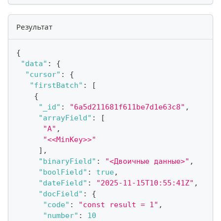
Результат
{
"data"
:
{
"cursor"
:
{
"firstBatch"
:
[
{
"_id"
:
"6a5d211681f611be7d1e63c8"
,
"arrayField"
:
[
"A"
,
"<<MinKey>>"
]
,
"binaryField"
:
"<Двоичные данные>"
,
"boolField"
:
true
,
"dateField"
:
"2025-11-15T10:55:41Z"
,
"docField"
:
{
"code"
:
"const result = 1"
,
"number"
:
10