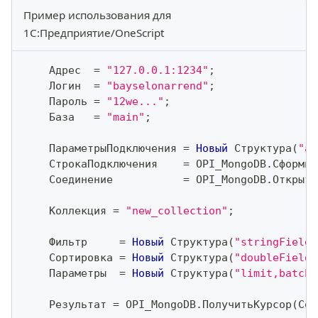
Пример использования для
1С:Предприятие/OneScript
    Адрес  
=
"127.0.0.1:1234"
;
    Логин  
=
"bayselonarrend"
;
    Пароль 
=
"12we..."
;
    База   
=
"main"
;
    ПараметрыПодключения 
=
Новый
 Структура
(
"au
    СтрокаПодключения    
=
 OPI_MongoDB
.
Сформир
    Соединение           
=
 OPI_MongoDB
.
Открыть
    Коллекция 
=
"new_collection"
;
    Фильтр     
=
Новый
 Структура
(
"stringField"
    Сортировка 
=
Новый
 Структура
(
"doubleField"
    Параметры  
=
Новый
 Структура
(
"limit,batchS
    Результат 
=
 OPI_MongoDB
.
ПолучитьКурсор
(
Сое