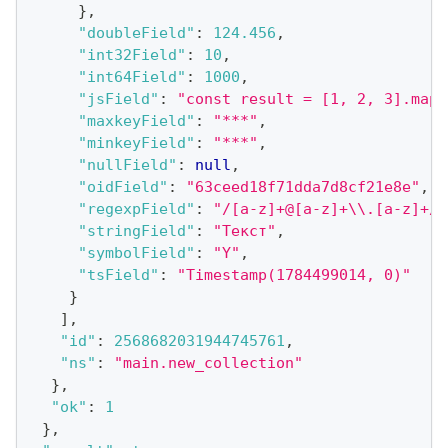
}
,
"doubleField"
:
124.456
,
"int32Field"
:
10
,
"int64Field"
:
1000
,
"jsField"
:
"const result = [1, 2, 3].map(
"maxkeyField"
:
"***"
,
"minkeyField"
:
"***"
,
"nullField"
:
null
,
"oidField"
:
"63ceed18f71dda7d8cf21e8e"
,
"regexpField"
:
"/[a-z]+@[a-z]+\\.[a-z]+/i
"stringField"
:
"Текст"
,
"symbolField"
:
"Y"
,
"tsField"
:
"Timestamp(1784499014, 0)"
}
]
,
"id"
:
2568682031944745761
,
"ns"
:
"main.new_collection"
}
,
"ok"
:
1
}
,