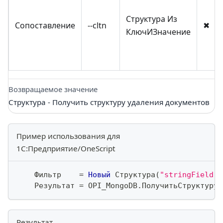
Структура Из
Сопоставление
--cltn
✖
КлючИЗначение
Возвращаемое значение
Структура - Получить структуру удаления документов
Пример использования для
1С:Предприятие/OneScript
    Фильтр    
=
Новый
 Структура
(
"stringField,d
    Результат 
=
 OPI_MongoDB
.
ПолучитьСтруктуруУ
Результат