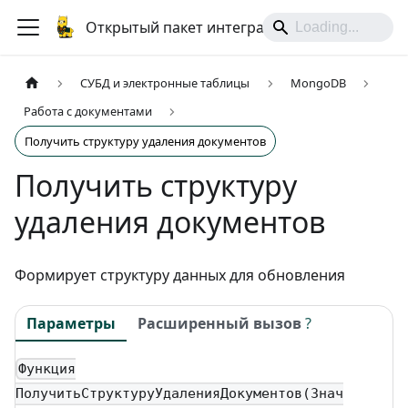
Открытый пакет интеграций
СУБД и электронные таблицы
MongoDB
Работа с документами
Получить структуру удаления документов
Получить структуру
удаления документов
Формирует структуру данных для обновления
Параметры
Расширенный вызов
?
Функция
ПолучитьСтруктуруУдаленияДокументов(Знач