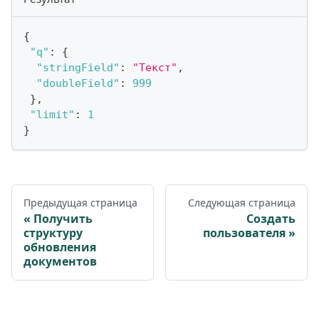
{
"q"
:
{
"stringField"
:
"Текст"
,
"doubleField"
:
999
}
,
"limit"
:
1
}
Предыдущая страница
Следующая страница
Получить
Создать
структуру
пользователя
обновления
документов