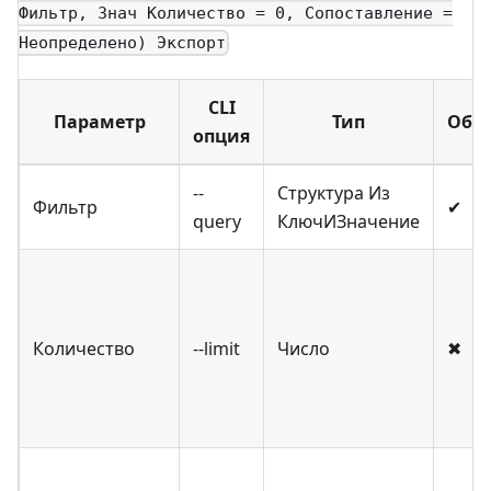
Фильтр, Знач Количество = 0, Сопоставление =
Неопределено) Экспорт
CLI
Параметр
Тип
Обяз
опция
--
Структура Из
Фильтр
✔
query
КлючИЗначение
Количество
--limit
Число
✖