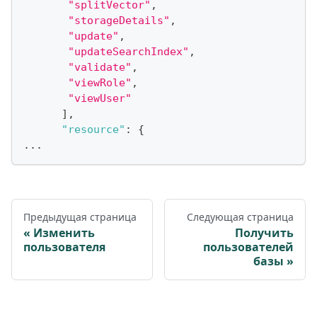
"splitVector"
,
"storageDetails"
,
"update"
,
"updateSearchIndex"
,
"validate"
,
"viewRole"
,
"viewUser"
]
,
"resource"
:
{
...
Предыдущая страница
Следующая страница
Изменить
Получить
пользователя
пользователей
базы