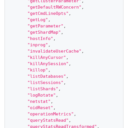
"getClusterParameter"
,
"getDefaultRWConcern"
,
"getCmdLineOpts"
,
"getLog"
,
"getParameter"
,
"getShardMap"
,
"hostInfo"
,
"inprog"
,
"invalidateUserCache"
,
"killAnyCursor"
,
"killAnySession"
,
"killop"
,
"listDatabases"
,
"listSessions"
,
"listShards"
,
"logRotate"
,
"netstat"
,
"oidReset"
,
"operationMetrics"
,
"queryStatsRead"
,
"queryStatsReadTransformed"
,