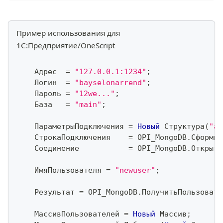
Пример использования для
1С:Предприятие/OneScript
    Адрес  
=
"127.0.0.1:1234"
;
    Логин  
=
"bayselonarrend"
;
    Пароль 
=
"12we..."
;
    База   
=
"main"
;
    ПараметрыПодключения 
=
Новый
 Структура
(
"au
    СтрокаПодключения    
=
 OPI_MongoDB
.
Сформир
    Соединение           
=
 OPI_MongoDB
.
Открыть
    ИмяПользователя 
=
"newuser"
;
    Результат 
=
 OPI_MongoDB
.
ПолучитьПользовате
    МассивПользователей 
=
Новый
 Массив
;