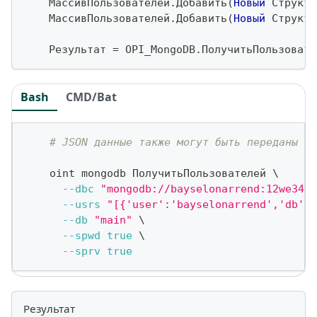
    МассивПользователей
.
Добавить
(
Новый
 Структу
    МассивПользователей
.
Добавить
(
Новый
 Структу
    Результат 
=
 OPI_MongoDB
.
ПолучитьПользовате
Bash
CMD/Bat
# JSON данные также могут быть переданы ка
    oint mongodb ПолучитьПользователей 
\
--dbc
"mongodb://bayselonarrend:12we3456
--usrs
"[{'user':'bayselonarrend','db':'
--db
"main"
\
--spwd
true
\
--sprv
true
Результат