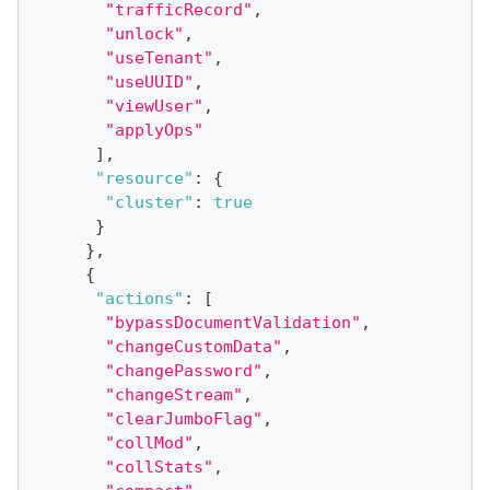
"trafficRecord"
,
"unlock"
,
"useTenant"
,
"useUUID"
,
"viewUser"
,
"applyOps"
]
,
"resource"
:
{
"cluster"
:
true
}
}
,
{
"actions"
:
[
"bypassDocumentValidation"
,
"changeCustomData"
,
"changePassword"
,
"changeStream"
,
"clearJumboFlag"
,
"collMod"
,
"collStats"
,