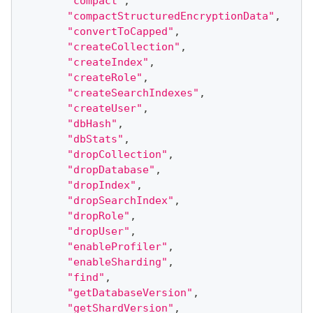
"compact"
,
"compactStructuredEncryptionData"
,
"convertToCapped"
,
"createCollection"
,
"createIndex"
,
"createRole"
,
"createSearchIndexes"
,
"createUser"
,
"dbHash"
,
"dbStats"
,
"dropCollection"
,
"dropDatabase"
,
"dropIndex"
,
"dropSearchIndex"
,
"dropRole"
,
"dropUser"
,
"enableProfiler"
,
"enableSharding"
,
"find"
,
"getDatabaseVersion"
,
"getShardVersion"
,