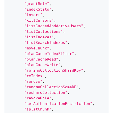
"grantRole"
,
"indexStats"
,
"insert"
,
"killCursors"
,
"listCachedAndActiveUsers"
,
"listCollections"
,
"listIndexes"
,
"listSearchIndexes"
,
"moveChunk"
,
"planCacheIndexFilter"
,
"planCacheRead"
,
"planCacheWrite"
,
"refineCollectionShardKey"
,
"reIndex"
,
"remove"
,
"renameCollectionSameDB"
,
"reshardCollection"
,
"revokeRole"
,
"setAuthenticationRestriction"
,
"splitChunk"
,