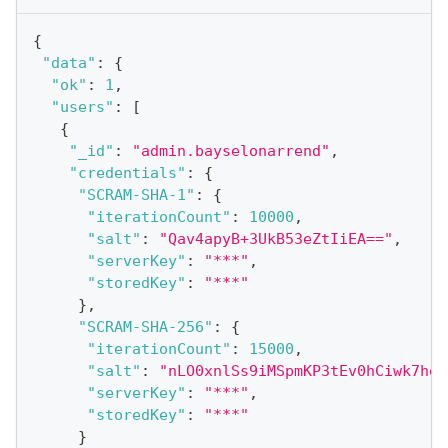
{
"data"
:
{
"ok"
:
1
,
"users"
:
[
{
"_id"
:
"admin.bayselonarrend"
,
"credentials"
:
{
"SCRAM-SHA-1"
:
{
"iterationCount"
:
10000
,
"salt"
:
"Qav4apyB+3UkB53eZtIiEA=="
,
"serverKey"
:
"***"
,
"storedKey"
:
"***"
}
,
"SCRAM-SHA-256"
:
{
"iterationCount"
:
15000
,
"salt"
:
"nLO0xnlSs9iMSpmKP3tEv0hCiwk7hel
"serverKey"
:
"***"
,
"storedKey"
:
"***"
}