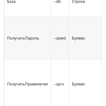
База
--db
Строка
ПолучатьПароль
--spwd
Булево
ПолучатьПривилегии
--sprv
Булево