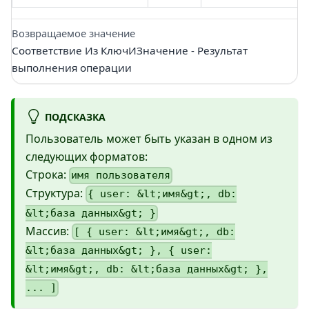
Возвращаемое значение
Соответствие Из КлючИЗначение - Результат
выполнения операции
ПОДСКАЗКА
Пользователь может быть указан в одном из
следующих форматов:
Строка:
имя пользователя
Структура:
{ user: &lt;имя&gt;, db:
&lt;база данных&gt; }
Массив:
[ { user: &lt;имя&gt;, db:
&lt;база данных&gt; }, { user:
&lt;имя&gt;, db: &lt;база данных&gt; },
... ]