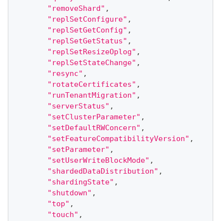
"removeShard"
,
"replSetConfigure"
,
"replSetGetConfig"
,
"replSetGetStatus"
,
"replSetResizeOplog"
,
"replSetStateChange"
,
"resync"
,
"rotateCertificates"
,
"runTenantMigration"
,
"serverStatus"
,
"setClusterParameter"
,
"setDefaultRWConcern"
,
"setFeatureCompatibilityVersion"
,
"setParameter"
,
"setUserWriteBlockMode"
,
"shardedDataDistribution"
,
"shardingState"
,
"shutdown"
,
"top"
,
"touch"
,