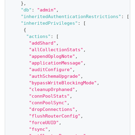
}
,
"db"
:
"admin"
,
"inheritedAuthenticationRestrictions"
:
[
]
,
"inheritedPrivileges"
:
[
{
"actions"
:
[
"addShard"
,
"allCollectionStats"
,
"appendOplogNote"
,
"applicationMessage"
,
"auditConfigure"
,
"authSchemaUpgrade"
,
"bypassWriteBlockingMode"
,
"cleanupOrphaned"
,
"connPoolStats"
,
"connPoolSync"
,
"dropConnections"
,
"flushRouterConfig"
,
"forceUUID"
,
"fsync"
,