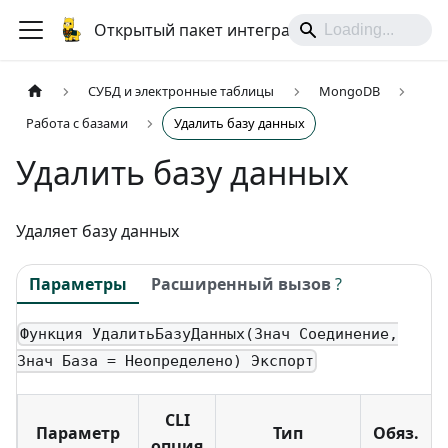
Открытый пакет интеграций
СУБД и электронные таблицы
MongoDB
Работа с базами
Удалить базу данных
Удалить базу данных
Удаляет базу данных
Параметры
Расширенный вызов
?
Функция УдалитьБазуДанных(Знач Соединение,
Знач База = Неопределено) Экспорт
CLI
Параметр
Тип
Обяз.
опция