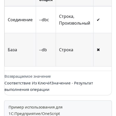
Строка,
Соединение
--dbc
✔
Произвольный
База
--db
Строка
✖
Возвращаемое значение
Соответствие Из КлючИЗначение - Результат
выполнения операции
Пример использования для
1С:Предприятие/OneScript