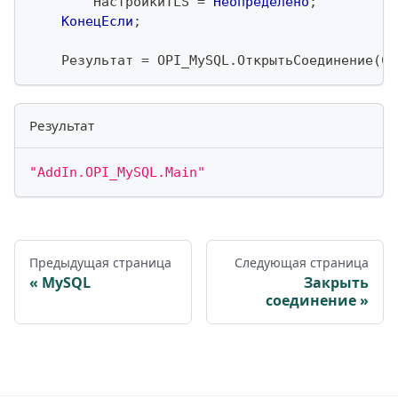
        НастройкиTLS 
=
Неопределено
;
КонецЕсли
;
    Результат 
=
 OPI_MySQL
.
ОткрытьСоединение
(
Ст
Результат
"AddIn.OPI_MySQL.Main"
Предыдущая страница
Следующая страница
MySQL
Закрыть
соединение