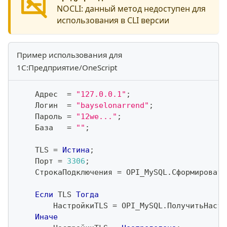
NOCLI:
данный метод недоступен для
использования в CLI версии
Пример использования для
1С:Предприятие/OneScript
    Адрес  
=
"127.0.0.1"
;
    Логин  
=
"bayselonarrend"
;
    Пароль 
=
"12we..."
;
    База   
=
""
;
    TLS 
=
Истина
;
    Порт 
=
3306
;
    СтрокаПодключения 
=
 OPI_MySQL
.
Сформировать
Если
 TLS 
Тогда
        НастройкиTLS 
=
 OPI_MySQL
.
ПолучитьНастр
Иначе