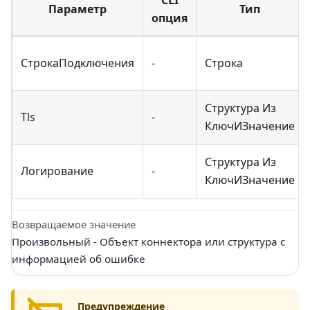
Параметр
Тип
опция
СтрокаПодключения
-
Строка
Структура Из
Tls
-
КлючИЗначение
Структура Из
Логирование
-
КлючИЗначение
Возвращаемое значение
Произвольный - Объект коннектора или структура с
информацией об ошибке
Предупреждение