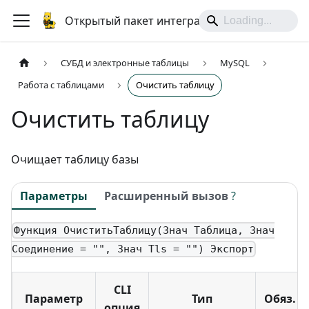
Открытый пакет интеграций
СУБД и электронные таблицы
MySQL
Работа с таблицами
Очистить таблицу
Очистить таблицу
Очищает таблицу базы
Параметры
Расширенный вызов
?
Функция ОчиститьТаблицу(Знач Таблица, Знач
Соединение = "", Знач Tls = "") Экспорт
CLI
Параметр
Тип
Обяз.
опция