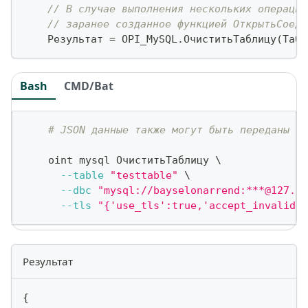
// В случае выполнения нескольких операций
// заранее созданное функцией ОткрытьСоеди
    Результат 
=
 OPI_MySQL
.
ОчиститьТаблицу
(
Табл
Bash
CMD/Bat
# JSON данные также могут быть переданы ка
    oint mysql ОчиститьТаблицу 
\
--table
"testtable"
\
--dbc
"mysql://bayselonarrend:***@127.0.
--tls
"{'use_tls':true,'accept_invalid_c
Результат
{