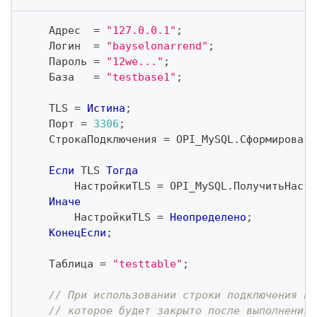
    Адрес  
=
"127.0.0.1"
;
    Логин  
=
"bayselonarrend"
;
    Пароль 
=
"12we..."
;
    База   
=
"testbase1"
;
    TLS 
=
Истина
;
    Порт 
=
3306
;
    СтрокаПодключения 
=
 OPI_MySQL
.
Сформировать
Если
 TLS 
Тогда
        НастройкиTLS 
=
 OPI_MySQL
.
ПолучитьНастр
Иначе
        НастройкиTLS 
=
Неопределено
;
КонецЕсли
;
    Таблица 
=
"testtable"
;
// При использовании строки подключения ин
// которое будет закрыто после выполнения 