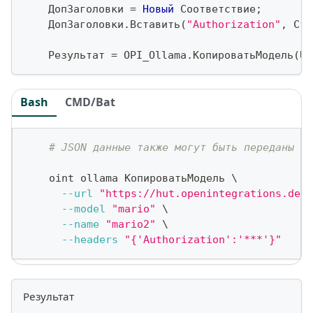
    ДопЗаголовки 
=
Новый
 Соответствие
;
    ДопЗаголовки
.
Вставить
(
"Authorization"
,
 Стр
    Результат 
=
 OPI_Ollama
.
КопироватьМодель
(
UR
Bash
CMD/Bat
# JSON данные также могут быть переданы ка
    oint ollama КопироватьМодель 
\
--url
"https://hut.openintegrations.dev/
--model
"mario"
\
--name
"mario2"
\
--headers
"{'Authorization':'***'}"
Результат