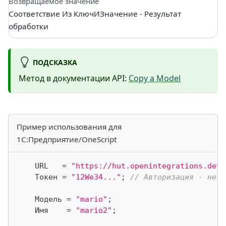
Возвращаемое значение
Соответствие Из КлючИЗначение - Результат
обработки
ПОДСКАЗКА
Метод в документации API:
Copy a Model
Пример использования для
1С:Предприятие/OneScript
    URL   
=
"https://hut.openintegrations.dev/
    Токен 
=
"12We34..."
;
// Авторизация - не ч
    Модель 
=
"mario"
;
    Имя    
=
"mario2"
;