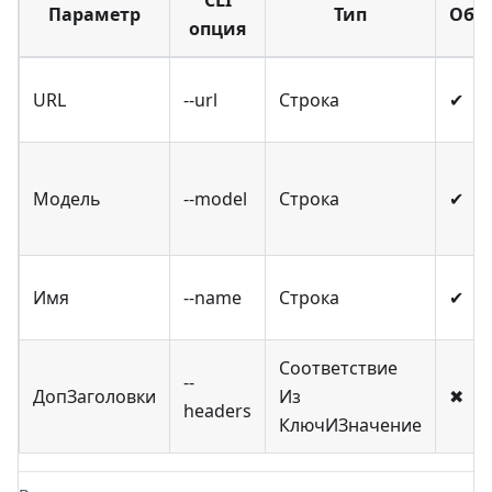
Параметр
Тип
Обяз
опция
URL
--url
Строка
✔
Модель
--model
Строка
✔
Имя
--name
Строка
✔
Соответствие
--
ДопЗаголовки
Из
✖
headers
КлючИЗначение