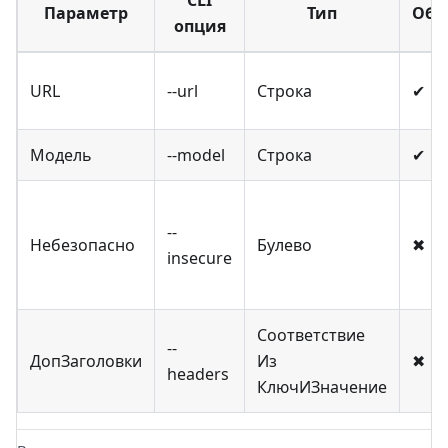
Параметр
Тип
Обя
опция
URL
--url
Строка
✔
Модель
--model
Строка
✔
--
Небезопасно
Булево
✖
insecure
Соответствие
--
ДопЗаголовки
Из
✖
headers
КлючИЗначение