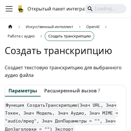
Открытый пакет интеграций
Искусственный интеллект
OpenAI
Работа с аудио
Создать транскрипцию
Создать транскрипцию
Создает текстовую транскрипцию для выбранного
аудио файла
Параметры
Расширенный вызов
?
Функция СоздатьТранскрипцию(Знач URL, Знач
Токен, Знач Модель, Знач Аудио, Знач MIME =
"audio/mpeg", Знач ДопПараметры = "", Знач
ДопЗаголовки = "") Экспорт