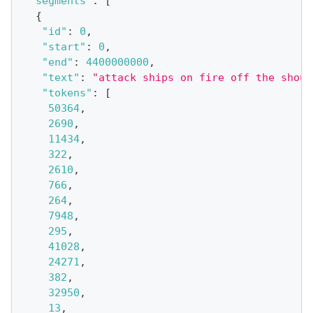
"segments"
:
[
{
"id"
:
0
,
"start"
:
0
,
"end"
:
4400000000
,
"text"
:
"attack ships on fire off the shoul
"tokens"
:
[
50364
,
2690
,
11434
,
322
,
2610
,
766
,
264
,
7948
,
295
,
41028
,
24271
,
382
,
32950
,
13
,