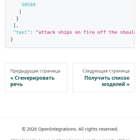
50584
]
}
]
,
"text"
:
"attack ships on fire off the shoulde
}
Предыдущая страница
Следующая страница
Сгенерировать
Получить список
речь
моделей
©
2026
OpenIntegrations. All rights reserved.