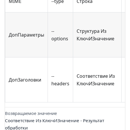
MIME
--type
Строка
✖
--
Структура Из
ДопПараметры
✖
options
КлючИЗначение
--
Соответствие Из
ДопЗаголовки
✖
headers
КлючИЗначение
Возвращаемое значение
Соответствие Из КлючИЗначение - Результат
обработки