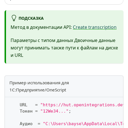
ПОДСКАЗКА
Метод в документации API:
Create transcription
Параметры с типом данных Двоичные данные
могут принимать также пути к файлам на диске
и URL
Пример использования для
1С:Предприятие/OneScript
    URL   
=
"https://hut.openintegrations.dev/
    Токен 
=
"12We34..."
;
    Аудио  
=
"C:\Users\bayse\AppData\Local\Tem