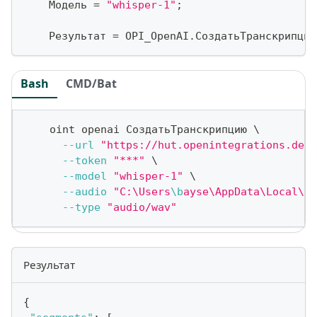
    Модель 
=
"whisper-1"
;
    Результат 
=
 OPI_OpenAI
.
СоздатьТранскрипцию
Bash
CMD/Bat
    oint openai СоздатьТранскрипцию 
\
--url
"https://hut.openintegrations.dev/
--token
"***"
\
--model
"whisper-1"
\
--audio
"C:\Users
\b
ayse\AppData\Local\Te
--type
"audio/wav"
Результат
{