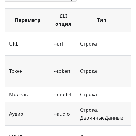
CLI
Параметр
Тип
О
опция
URL
--url
Строка
✔
Токен
--token
Строка
✔
Модель
--model
Строка
✔
Строка,
Аудио
--audio
✔
ДвоичныеДанные