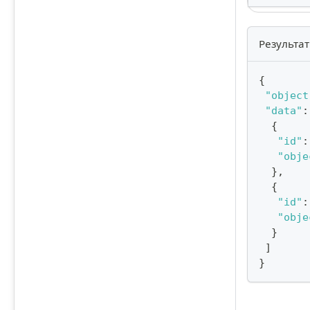
Результат
{
"object
"data"
:
{
"id"
:
"obje
}
,
{
"id"
:
"obje
}
]
}