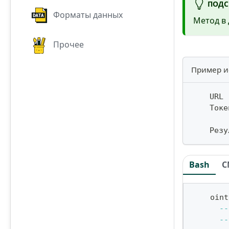
ПОДС
Форматы данных
Метод в 
Прочее
Пример и
    URL 
    Токе
    Резу
Bash
C
    oint
--
--