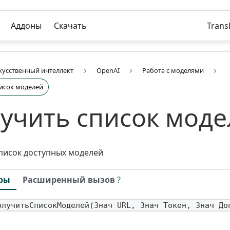
Аддоны
Скачать
Trans
кусственный интеллект
OpenAI
Работа с моделями
исок моделей
учить список моде
писок доступных моделей
ры
Расширенный вызов
?
олучитьСписокМоделей(Знач URL, Знач Токен, Знач До