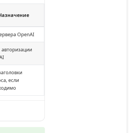
Назначение
сервера OpenAI
н авторизации
AI
заголовки
са, если
ходимо