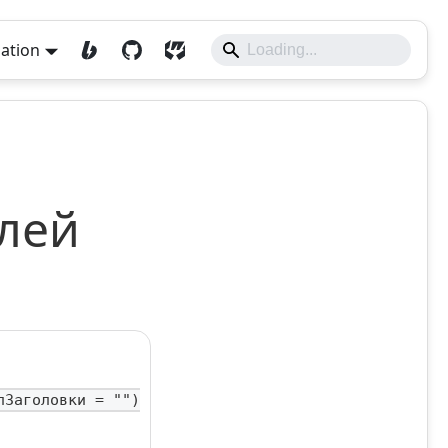
lation
лей
пЗаголовки = "")