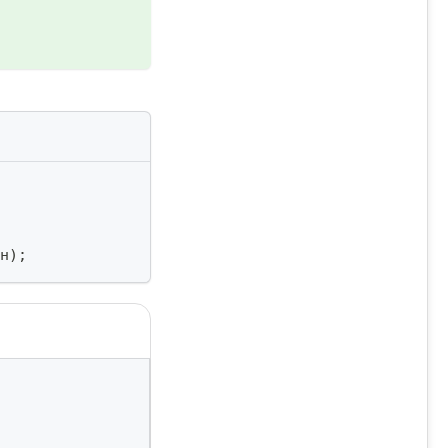
н
)
;