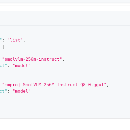
"
:
"list"
,
[
"smolvlm-256m-instruct"
,
ct"
:
"model"
"mmproj-SmolVLM-256M-Instruct-Q8_0.gguf"
,
ct"
:
"model"