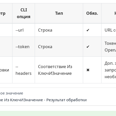
CLI
тр
Тип
Обяз.
опция
--url
Строка
✔
URL 
Токе
--token
Строка
✔
Open
Доп. 
--
Соответствие Из
овки
✖
запро
headers
КлючИЗначение
необ
ое значение
ие Из КлючИЗначение - Результат обработки