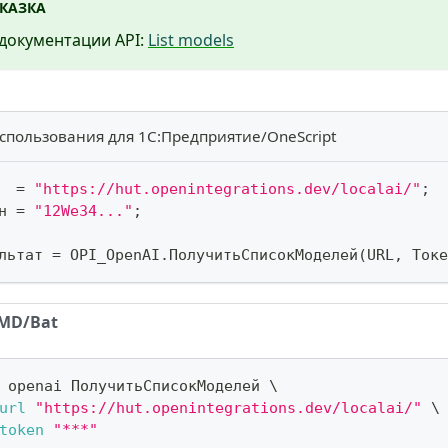
КАЗКА
документации API:
List models
спользования для 1С:Предприятие/OneScript
  
=
"https://hut.openintegrations.dev/localai/"
;
н 
=
"12We34..."
;
льтат 
=
 OPI_OpenAI
.
ПолучитьСписокМоделей
(
URL
,
 Токе
MD/Bat
 openai ПолучитьСписокМоделей 
\
url
"https://hut.openintegrations.dev/localai/"
\
token
"***"