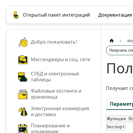
Открытый пакет интеграций
Документация
Ис
Добро пожаловать!
Получить сп
Мессенджеры и соц. сети
Пол
СУБД и электронные
таблицы
Получает с
Файловые хостинги и
хранилища
Парамет
Электронная коммерция
и доставка
Функция П
Планирование и
Экспорт
управление