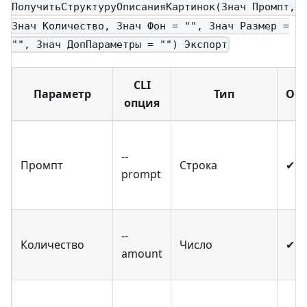
ПолучитьСтруктуруОписанияКартинок(Знач Промпт,
Знач Количество, Знач Фон = "", Знач Размер =
"", Знач ДопПараметры = "") Экспорт
CLI
Параметр
Тип
Обя
опция
--
Промпт
Строка
✔
prompt
--
Количество
Число
✔
amount