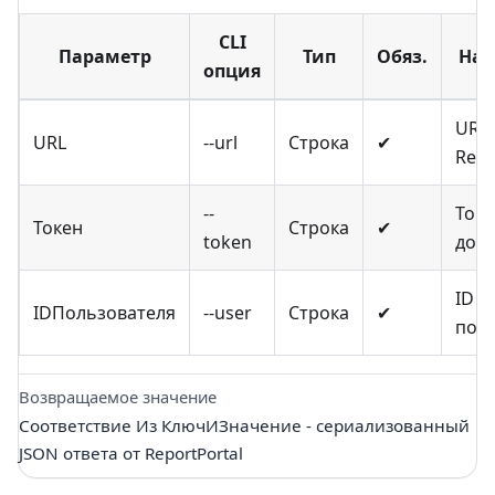
CLI
Параметр
Тип
Обяз.
Наз
опция
URL 
URL
--url
Строка
✔
Repo
--
Токе
Токен
Строка
✔
token
дост
ID
IDПользователя
--user
Строка
✔
пол
Возвращаемое значение
Соответствие Из КлючИЗначение - сериализованный
JSON ответа от ReportPortal