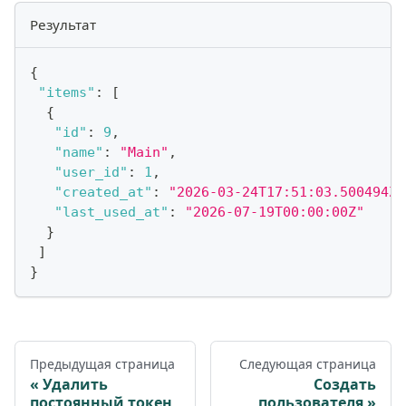
Результат
{
"items"
:
[
{
"id"
:
9
,
"name"
:
"Main"
,
"user_id"
:
1
,
"created_at"
:
"2026-03-24T17:51:03.500494Z"
"last_used_at"
:
"2026-07-19T00:00:00Z"
}
]
}
Предыдущая страница
Следующая страница
Удалить
Создать
постоянный токен
пользователя