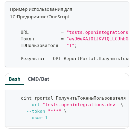
Пример использования для
1С:Предприятие/OneScript
    URL            
=
"tests.openintegrations.d
    Токен          
=
"eyJ0eXAiOiJKV1QiLCJhbGci
    IDПользователя 
=
"1"
;
    Результат 
=
 OPI_ReportPortal
.
ПолучитьТокен
Bash
CMD/Bat
    oint rportal ПолучитьТокеныПользователя 
\
--url
"tests.openintegrations.dev"
\
--token
"***"
\
--user
1