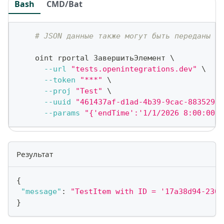
Bash
CMD/Bat
# JSON данные также могут быть переданы ка
    oint rportal ЗавершитьЭлемент 
\
--url
"tests.openintegrations.dev"
\
--token
"***"
\
--proj
"Test"
\
--uuid
"461437af-d1ad-4b39-9cac-88352946
--params
"{'endTime':'1/1/2026 8:00:00 P
Результат
{
"message"
:
"TestItem with ID = '17a38d94-2305
}