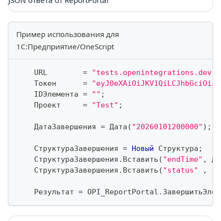
JSON ответа от ReportPortal
Пример использования для
1С:Предприятие/OneScript
    URL        
=
"tests.openintegrations.dev"
;
    Токен      
=
"eyJ0eXAiOiJKV1QiLCJhbGciOiJI
    IDЭлемента 
=
""
;
    Проект     
=
"Test"
;
    ДатаЗавершения 
=
 Дата
(
"20260101200000"
)
;
    СтруктураЗавершения 
=
Новый
 Структура
;
    СтруктураЗавершения
.
Вставить
(
"endTime"
,
 Да
    СтруктураЗавершения
.
Вставить
(
"status"
,
"p
    Результат 
=
 OPI_ReportPortal
.
ЗавершитьЭлем