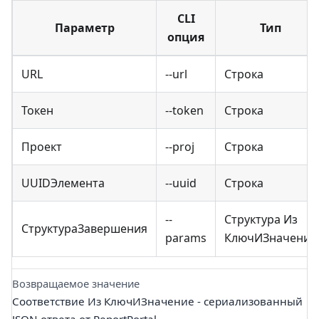
CLI
Параметр
Тип
опция
URL
--url
Строка
Токен
--token
Строка
Проект
--proj
Строка
UUIDЭлемента
--uuid
Строка
--
Структура Из
СтруктураЗавершения
params
КлючИЗначение
Возвращаемое значение
Соответствие Из КлючИЗначение - сериализованный