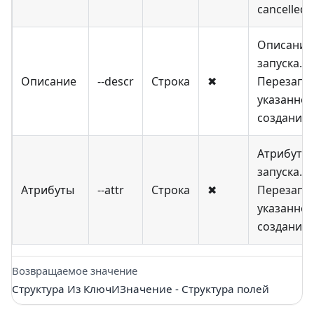
cancelled
Описание
запуска.
Описание
--descr
Строка
✖
Перезапи
указанное
создании
Атрибуты
запуска.
Атрибуты
--attr
Строка
✖
Перезапи
указанное
создании
Возвращаемое значение
Структура Из КлючИЗначение - Структура полей