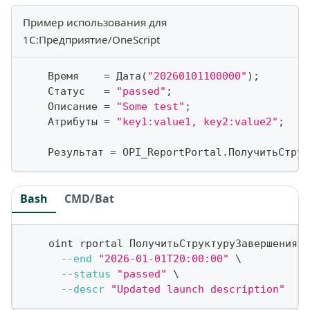
Пример использования для
1С:Предприятие/OneScript
    Время    
=
 Дата
(
"20260101100000"
)
;
    Статус   
=
"passed"
;
    Описание 
=
"Some test"
;
    Атрибуты 
=
"key1:value1, key2:value2"
;
    Результат 
=
 OPI_ReportPortal
.
ПолучитьСтрук
Bash
CMD/Bat
    oint rportal ПолучитьСтруктуруЗавершенияЗа
--end
"2026-01-01T20:00:00"
\
--status
"passed"
\
--descr
"Updated launch description"