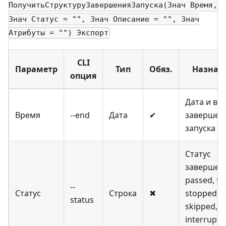
ПолучитьСтруктуруЗавершенияЗапуска(Знач Время,
Знач Статус = "", Знач Описание = "", Знач
Атрибуты = "") Экспорт
CLI
Параметр
Тип
Обяз.
Назнач
опция
Дата и вр
Время
--end
Дата
✔
завершен
запуска
Статус
завершен
passed, fai
--
Статус
Строка
✖
stopped,
status
skipped,
interrupte