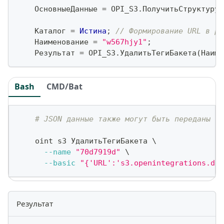
    ОсновныеДанные 
=
 OPI_S3
.
ПолучитьСтруктуруД
    Каталог 
=
Истина
;
// Формирование URL в pa
    Наименование 
=
"w567hjy1"
;
    Результат 
=
 OPI_S3
.
УдалитьТегиБакета
(
Наиме
Bash
CMD/Bat
# JSON данные также могут быть переданы ка
    oint s3 УдалитьТегиБакета 
\
--name
"70d7919d"
\
--basic
"{'URL':'s3.openintegrations.dev
Результат