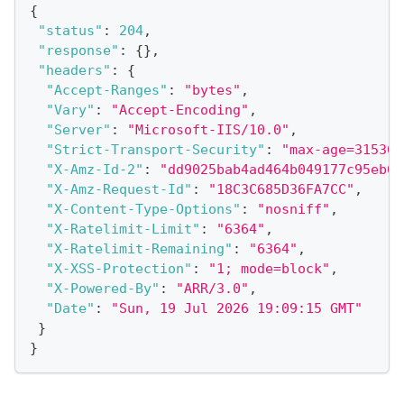
{
"status"
:
204
,
"response"
:
{
}
,
"headers"
:
{
"Accept-Ranges"
:
"bytes"
,
"Vary"
:
"Accept-Encoding"
,
"Server"
:
"Microsoft-IIS/10.0"
,
"Strict-Transport-Security"
:
"max-age=315360
"X-Amz-Id-2"
:
"dd9025bab4ad464b049177c95eb6e
"X-Amz-Request-Id"
:
"18C3C685D36FA7CC"
,
"X-Content-Type-Options"
:
"nosniff"
,
"X-Ratelimit-Limit"
:
"6364"
,
"X-Ratelimit-Remaining"
:
"6364"
,
"X-XSS-Protection"
:
"1; mode=block"
,
"X-Powered-By"
:
"ARR/3.0"
,
"Date"
:
"Sun, 19 Jul 2026 19:09:15 GMT"
}
}