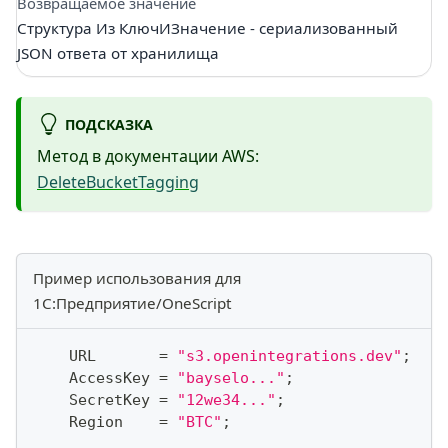
Возвращаемое значение
Структура Из КлючИЗначение - сериализованный
JSON ответа от хранилища
ПОДСКАЗКА
Метод в документации AWS:
DeleteBucketTagging
Пример использования для
1С:Предприятие/OneScript
    URL       
=
"s3.openintegrations.dev"
;
    AccessKey 
=
"bayselo..."
;
    SecretKey 
=
"12we34..."
;
    Region    
=
"BTC"
;