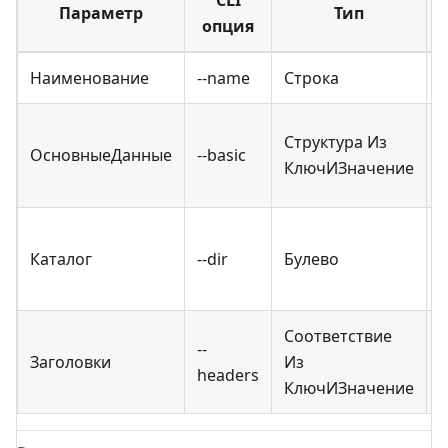
Параметр
Тип
опция
Наименование
--name
Строка
Структура Из
ОсновныеДанные
--basic
КлючИЗначение
Каталог
--dir
Булево
Соответствие
--
Заголовки
Из
headers
КлючИЗначение