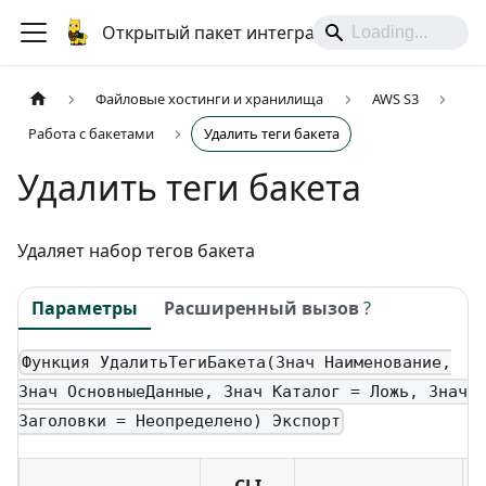
Открытый пакет интеграций
Файловые хостинги и хранилища
AWS S3
Работа с бакетами
Удалить теги бакета
Удалить теги бакета
Удаляет набор тегов бакета
Параметры
Расширенный вызов
?
Функция УдалитьТегиБакета(Знач Наименование,
Знач ОсновныеДанные, Знач Каталог = Ложь, Знач
Заголовки = Неопределено) Экспорт
CLI