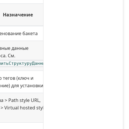
Назначение
енование бакета
вные данные
са. См.
читьСтруктуруДанных
 тегов (ключ и
ние) для установки
а > Path style URL,
> Virtual hosted style