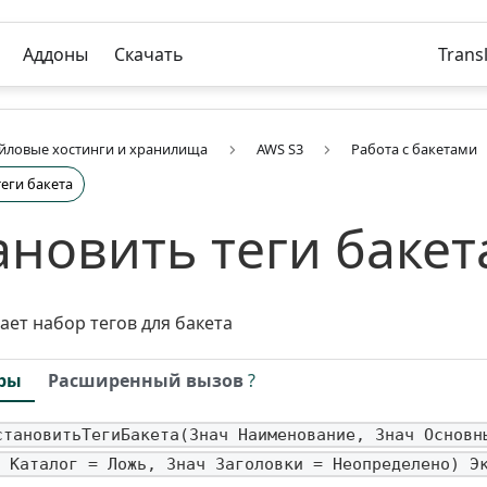
Аддоны
Скачать
Trans
йловые хостинги и хранилища
AWS S3
Работа с бакетами
теги бакета
ановить теги бакет
ает набор тегов для бакета
ры
Расширенный вызов
?
становитьТегиБакета(Знач Наименование, Знач Основн
 Каталог = Ложь, Знач Заголовки = Неопределено) Э