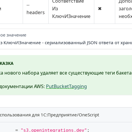
Соответствие
Допо
--
и
Из
✖
загол
headers
КлючИЗначение
необ
ое значение
Из КлючИЗначение - сериализованный JSON ответа от хра
КАЗКА
а нового набора удаляет все существующие теги бакета
 документации AWS:
PutBucketTagging
спользования для 1С:Предприятие/OneScript
      
=
"s3.openintegrations.dev"
;