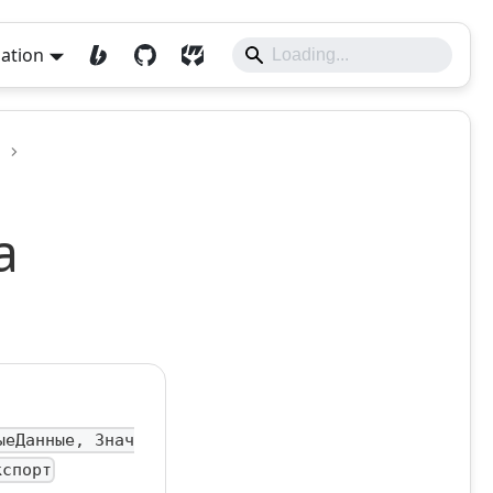
lation
а
ыеДанные, Знач
кспорт