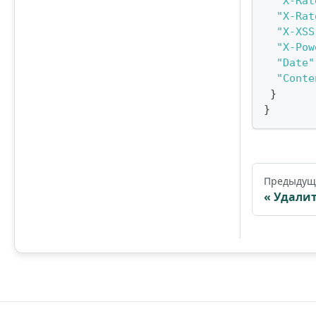
"X-Rat
"X-Rat
"X-XSS
"X-Pow
"Date"
"Conte
}
}
Предыдущ
Удали