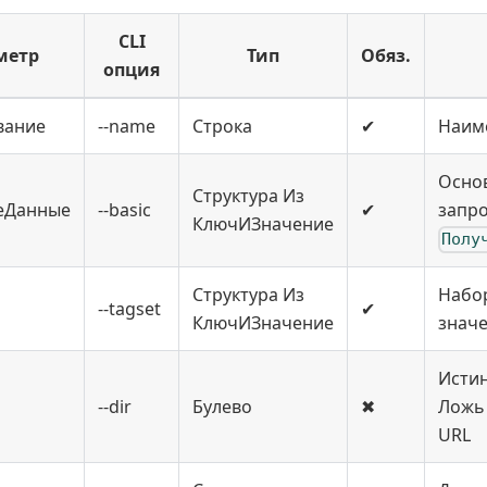
CLI
метр
Тип
Обяз.
опция
вание
--name
Строка
✔
Наим
Осно
Структура Из
еДанные
--basic
✔
запро
КлючИЗначение
Полу
Структура Из
Набор
--tagset
✔
КлючИЗначение
значе
Истин
--dir
Булево
✖
Ложь 
URL