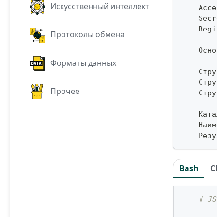
Искусственный интеллект
    Acce
    Secr
    Regi
Протоколы обмена
    Осно
Форматы данных
    Стру
    Стру
Прочее
    Стру
    Ката
    Наим
    Резу
Bash
C
# JS