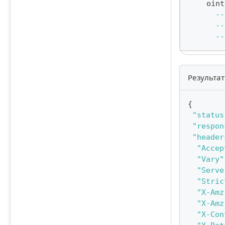
    oint
--
--
--
Результат
{
"status
"respon
"header
"Accep
"Vary"
"Serve
"Stric
"X-Amz
"X-Amz
"X-Con