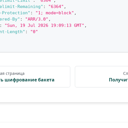
elimit-Limit"
:
"6364"
,
elimit-Remaining"
:
"6364"
,
-Protection"
:
"1; mode=block"
,
ered-By"
:
"ARR/3.0"
,
:
"Sun, 19 Jul 2026 19:09:13 GMT"
,
nt-Length"
:
"0"
ая страница
Сл
ть шифрование бакета
Получит