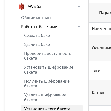
AWS S3
Пара
Общие методы
Работа с бакетами
Наимено
Создать бакет
Удалить бакет
Основны
Проверить доступность
бакета
Установить шифрование
Теги
бакета
Получить шифрование
бакета
Каталог
Удалить шифрование
бакета
Установить теги бакета