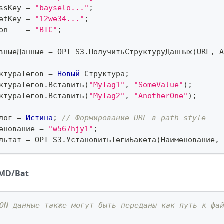
ssKey 
=
"bayselo..."
;
etKey 
=
"12we34..."
;
on    
=
"BTC"
;
вныеДанные 
=
 OPI_S3
.
ПолучитьСтруктуруДанных
(
URL
,
 A
ктураТегов 
=
Новый
 Структура
;
ктураТегов
.
Вставить
(
"MyTag1"
,
"SomeValue"
)
;
ктураТегов
.
Вставить
(
"MyTag2"
,
"AnotherOne"
)
;
лог 
=
Истина
;
// Формирование URL в path-style
енование 
=
"w567hjy1"
;
льтат 
=
 OPI_S3
.
УстановитьТегиБакета
(
Наименование
,
 
MD/Bat
ON данные также могут быть переданы как путь к фа