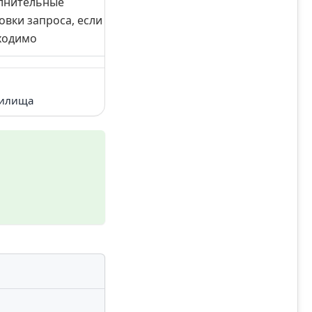
лнительные
овки запроса, если
ходимо
нилища