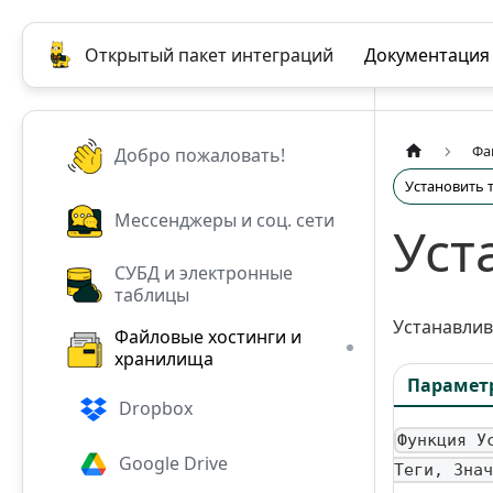
Открытый пакет интеграций
Документация
Фа
Добро пожаловать!
Установить 
Мессенджеры и соц. сети
Уст
СУБД и электронные
таблицы
Устанавлив
Файловые хостинги и
хранилища
Парамет
Dropbox
Функция У
Google Drive
Теги, Знач