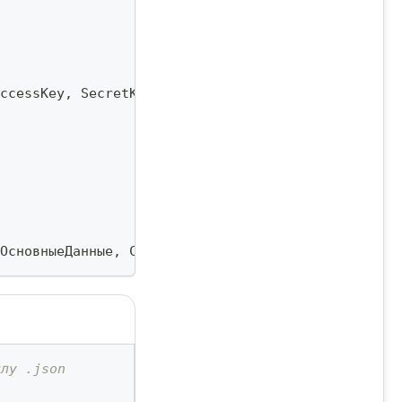
ccessKey
,
 SecretKey
,
 Region
)
;
ОсновныеДанные
,
 СтруктураТегов
)
;
йлу .json