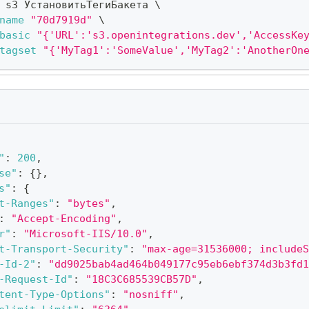
 s3 УстановитьТегиБакета 
\
name
"70d7919d"
\
basic
"{'URL':'s3.openintegrations.dev','AccessKe
tagset
"{'MyTag1':'SomeValue','MyTag2':'AnotherOn
"
:
200
,
se"
:
{
}
,
s"
:
{
t-Ranges"
:
"bytes"
,
:
"Accept-Encoding"
,
r"
:
"Microsoft-IIS/10.0"
,
t-Transport-Security"
:
"max-age=31536000; includeS
-Id-2"
:
"dd9025bab4ad464b049177c95eb6ebf374d3b3fd1
-Request-Id"
:
"18C3C685539CB57D"
,
tent-Type-Options"
:
"nosniff"
,