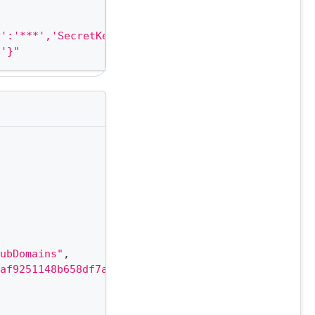
y':'***','SecretKey':'***','Region':'BTC','Service
e'}"
ubDomains"
,
af9251148b658df7ac2e3e8"
,