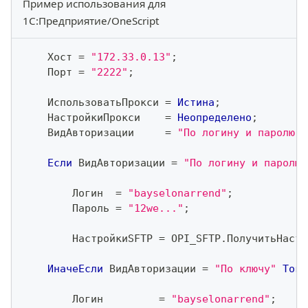
Пример использования для
1С:Предприятие/OneScript
    Хост 
=
"172.33.0.13"
;
    Порт 
=
"2222"
;
    ИспользоватьПрокси 
=
Истина
;
    НастройкиПрокси    
=
Неопределено
;
    ВидАвторизации     
=
"По логину и паролю"
;
Если
 ВидАвторизации 
=
"По логину и паролю"
        Логин  
=
"bayselonarrend"
;
        Пароль 
=
"12we..."
;
        НастройкиSFTP 
=
 OPI_SFTP
.
ПолучитьНастр
ИначеЕсли
 ВидАвторизации 
=
"По ключу"
Тогд
        Логин         
=
"bayselonarrend"
;