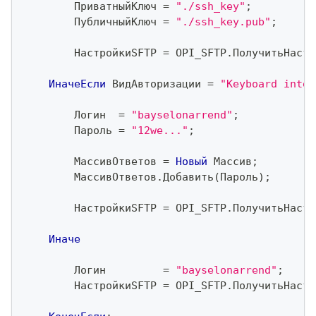
        ПриватныйКлюч 
=
"./ssh_key"
;
        ПубличныйКлюч 
=
"./ssh_key.pub"
;
        НастройкиSFTP 
=
 OPI_SFTP
.
ПолучитьНастр
ИначеЕсли
 ВидАвторизации 
=
"Keyboard inter
        Логин  
=
"bayselonarrend"
;
        Пароль 
=
"12we..."
;
        МассивОтветов 
=
Новый
 Массив
;
        МассивОтветов
.
Добавить
(
Пароль
)
;
        НастройкиSFTP 
=
 OPI_SFTP
.
ПолучитьНастр
Иначе
        Логин         
=
"bayselonarrend"
;
        НастройкиSFTP 
=
 OPI_SFTP
.
ПолучитьНастр