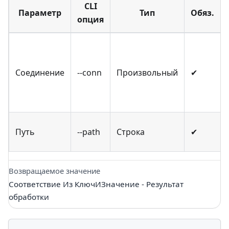
CLI
Параметр
Тип
Обяз.
опция
Соединение
--conn
Произвольный
✔
Путь
--path
Строка
✔
Возвращаемое значение
Соответствие Из КлючИЗначение - Результат
обработки