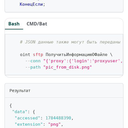
КонецЕсли
;
Bash
CMD/Bat
# JSON данные также могут быть переданы ка
    oint 
sftp
 ПолучитьИнформациюОФайле 
\
--conn
"{'proxy':{'login':'proxyuser','p
--path
"pic_from_disk.png"
Результат
{
"data"
:
{
"accessed"
:
1784488390
,
"extension"
:
"png"
,