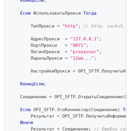
КонецЕсли
;
Если
 ИспользоватьПрокси 
Тогда
        ТипПрокси 
=
"http"
;
// http, socks5, s
        АдресПрокси  
=
"127.0.0.1"
;
        ПортПрокси   
=
"8071"
;
        ЛогинПрокси  
=
"proxyuser"
;
        ПарольПрокси 
=
"12we..."
;
        НастройкиПрокси 
=
 OPI_SFTP
.
ПолучитьНас
КонецЕсли
;
    Соединение 
=
 OPI_SFTP
.
ОткрытьСоединение
(
На
Если
 OPI_SFTP
.
ЭтоКоннектор
(
Соединение
)
Тог
        Результат 
=
 OPI_SFTP
.
ПолучитьИнформаци
Иначе
        Результат 
=
 Соединение
;
// Ошибка соед