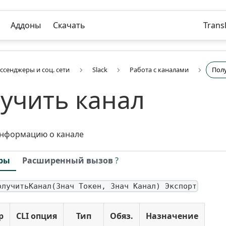
Аддоны
Скачать
Trans
ссенджеры и соц. сети
Slack
Работа с каналами
Пол
учить канал
информацию о канале
ры
Расширенный вызов
?
олучитьКанал(Знач Токен, Знач Канал) Экспорт
р
CLI опция
Тип
Обяз.
Назначение