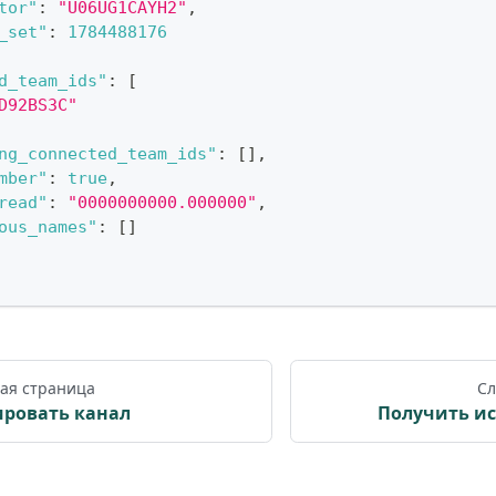
tor"
:
"U06UG1CAYH2"
,
_set"
:
1784488176
d_team_ids"
:
[
D92BS3C"
ng_connected_team_ids"
:
[
]
,
mber"
:
true
,
read"
:
"0000000000.000000"
,
ous_names"
:
[
]
ая страница
Сл
ровать канал
Получить и