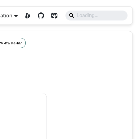
lation
учить канал