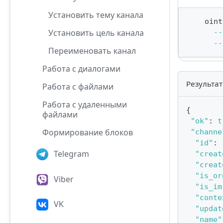
Установить тему канала
    oint
Установить цель канала
--
--
Переименовать канал
Работа с диалогами
Результат
Работа с файлами
Работа с удаленными
{
файлами
"ok"
:
t
Формирование блоков
"channe
"id"
:
Telegram
"creat
"creat
"is_or
Viber
"is_im
"conte
VK
"updat
"name"