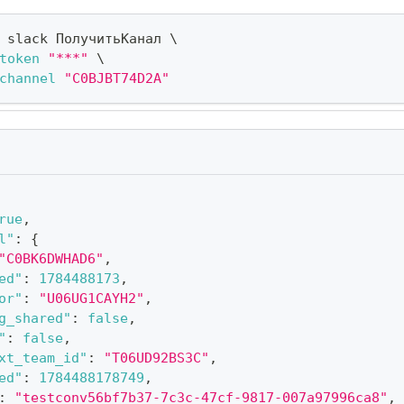
 slack ПолучитьКанал 
\
token
"***"
\
channel
"C0BJBT74D2A"
rue
,
l"
:
{
"C0BK6DWHAD6"
,
ed"
:
1784488173
,
or"
:
"U06UG1CAYH2"
,
g_shared"
:
false
,
"
:
false
,
xt_team_id"
:
"T06UD92BS3C"
,
ed"
:
1784488178749
,
:
"testconv56bf7b37-7c3c-47cf-9817-007a97996ca8"
,