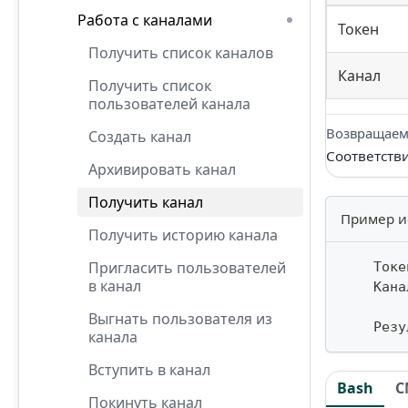
Работа с каналами
Токен
Получить список каналов
Канал
Получить список
пользователей канала
Возвращаем
Создать канал
Соответств
Архивировать канал
Получить канал
Пример и
Получить историю канала
Пригласить пользователей
    Токе
в канал
    Кана
Выгнать пользователя из
    Резу
канала
Вступить в канал
Bash
C
Покинуть канал