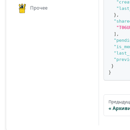
"crea
Прочее
"last
}
,
"share
"T06U
]
,
"pendi
"is_me
"last_
"previ
}
}
Предыдущ
Архиви