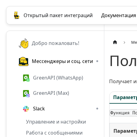
Открытый пакет интеграций
Документация
Ме
Добро пожаловать!
Пол
Мессенджеры и соц. сети
GreenAPI (WhatsApp)
Получает 
GreenAPI (Max)
Парамет
Slack
Функция П
Управление и настройки
Парамет
Работа с сообщениями