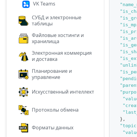
VK Teams
"name_
"is_ch
СУБД и электронные
"is_gr
таблицы
"is_mp
"is_pr
Файловые хостинги и
"is_ar
хранилища
"is_ge
"is_sh
Электронная коммерция
"is_ex
и доставка
"unlin
Планирование и
"is_pe
управление
"pendi
"paren
Искусственный интеллект
"purpo
"valu
"crea
Протоколы обмена
"last
}
,
"topic
Форматы данных
"valu