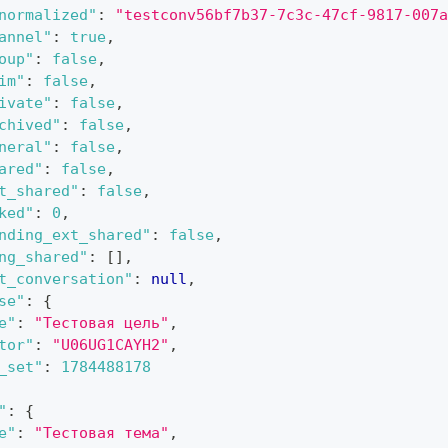
normalized"
:
"testconv56bf7b37-7c3c-47cf-9817-007a
annel"
:
true
,
oup"
:
false
,
im"
:
false
,
ivate"
:
false
,
chived"
:
false
,
neral"
:
false
,
ared"
:
false
,
t_shared"
:
false
,
ked"
:
0
,
nding_ext_shared"
:
false
,
ng_shared"
:
[
]
,
t_conversation"
:
null
,
se"
:
{
e"
:
"Тестовая цель"
,
tor"
:
"U06UG1CAYH2"
,
_set"
:
1784488178
"
:
{
e"
:
"Тестовая тема"
,