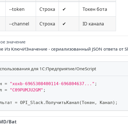
--token
Строка
✔
Токен бота
--channel
Строка
✔
ID канала
ое значение
ие Из КлючИЗначение - сериализованный JSON ответа от Sl
спользования для 1С:Предприятие/OneScript
н 
=
"xoxb-6965308400114-696804637..."
;
л 
=
"C09PUMJU2GM"
;
льтат 
=
 OPI_Slack
.
ПолучитьКанал
(
Токен
,
 Канал
)
;
MD/Bat