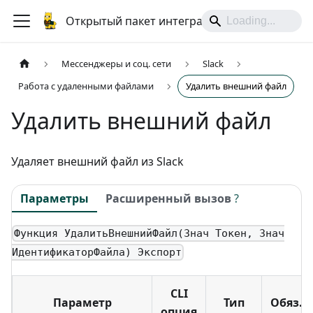
Открытый пакет интеграций
Мессенджеры и соц. сети
Slack
Работа с удаленными файлами
Удалить внешний файл
Удалить внешний файл
Удаляет внешний файл из Slack
Параметры
Расширенный вызов
?
Функция УдалитьВнешнийФайл(Знач Токен, Знач
ИдентификаторФайла) Экспорт
CLI
Параметр
Тип
Обяз.
опция