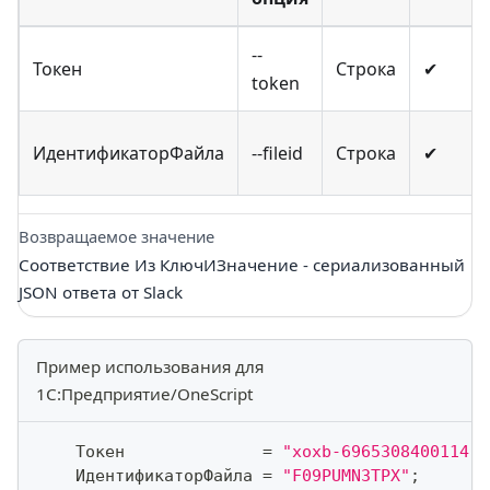
--
Токен
Строка
✔
token
ИдентификаторФайла
--fileid
Строка
✔
Возвращаемое значение
Соответствие Из КлючИЗначение - сериализованный
JSON ответа от Slack
Пример использования для
1С:Предприятие/OneScript
    Токен              
=
"xoxb-6965308400114-6
    ИдентификаторФайла 
=
"F09PUMN3TPX"
;