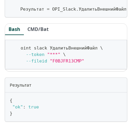
    Результат 
=
 OPI_Slack
.
УдалитьВнешнийФайл
(
Т
Bash
CMD/Bat
    oint slack УдалитьВнешнийФайл 
\
--token
"***"
\
--fileid
"F0BJFR13CMP"
Результат
{
"ok"
:
true
}