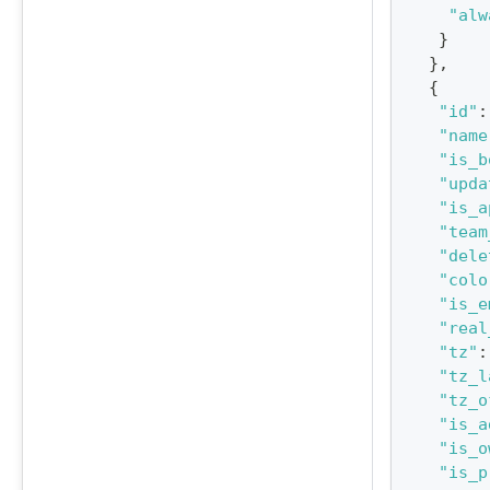
"alw
}
}
,
{
"id"
:
"name
"is_b
"upda
"is_a
"team
"dele
"colo
"is_e
"real
"tz"
:
"tz_l
"tz_o
"is_a
"is_o
"is_p