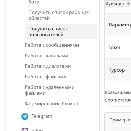
боте
Функция П
Получить список рабочих
областей
Парамет
Получить список
пользователей
Работа с сообщениями
Токен
Работа с каналами
Работа с диалогами
Курсор
Работа с файлами
Работа с удаленными
Возвращаем
файлами
Соответств
Формирование блоков
Telegram
Пример и
Viber