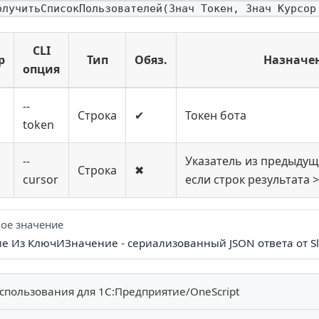
олучитьСписокПользователей(Знач Токен, Знач Курсор
CLI
р
Тип
Обяз.
Назначе
опция
--
Строка
✔
Токен бота
token
--
Указатель из предыдущ
Строка
✖
cursor
если строк результата >
ое значение
ие Из КлючИЗначение - сериализованный JSON ответа от Sl
спользования для 1С:Предприятие/OneScript