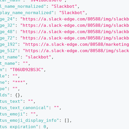
tar_hash"
:
"sv41d8cd98f0"
,
l_name_normalized"
:
"Slackbot"
,
play_name_normalized"
:
"Slackbot"
,
ge_24"
:
"https://a.slack-edge.com/80588/img/slackb
ge_32"
:
"https://a.slack-edge.com/80588/img/slackb
ge_48"
:
"https://a.slack-edge.com/80588/img/slackb
ge_72"
:
"https://a.slack-edge.com/80588/img/slackb
ge_192"
:
"https://a.slack-edge.com/80588/marketing
ge_512"
:
"https://a.slack-edge.com/80588/img/slack
st_name"
:
"slackbot"
,
t_name"
:
""
,
m"
:
"T06UD92BS3C"
,
le"
:
""
,
ne"
:
"***"
,
pe"
:
""
,
lds"
:
{
}
,
tus_text"
:
""
,
tus_text_canonical"
:
""
,
tus_emoji"
:
""
,
tus_emoji_display_info"
:
[
]
,
tus_expiration"
:
0
,