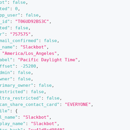
ot"
:
false
,
ted"
:
0
,
pp_user"
:
false
,
_id"
:
"T06UD92BS3C"
,
ted"
:
false
,
r"
:
"757575"
,
mail_confirmed"
:
false
,
_name"
:
"Slackbot"
,
"America/Los_Angeles"
,
abel"
:
"Pacific Daylight Time"
,
ffset"
:
-25200
,
dmin"
:
false
,
wner"
:
false
,
rimary_owner"
:
false
,
estricted"
:
false
,
ltra_restricted"
:
false
,
can_share_contact_card"
:
"EVERYONE"
,
ile"
:
{
l_name"
:
"Slackbot"
,
play_name"
:
"Slackbot"
,