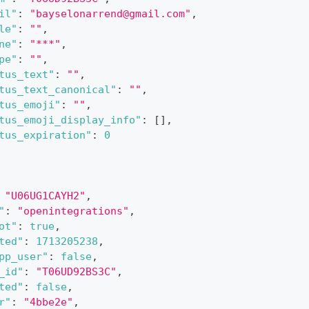
il"
:
"bayselonarrend@gmail.com"
,
le"
:
""
,
ne"
:
"***"
,
pe"
:
""
,
tus_text"
:
""
,
tus_text_canonical"
:
""
,
tus_emoji"
:
""
,
tus_emoji_display_info"
:
[
]
,
tus_expiration"
:
0
"U06UG1CAYH2"
,
"
:
"openintegrations"
,
ot"
:
true
,
ted"
:
1713205238
,
pp_user"
:
false
,
_id"
:
"T06UD92BS3C"
,
ted"
:
false
,
r"
:
"4bbe2e"
,