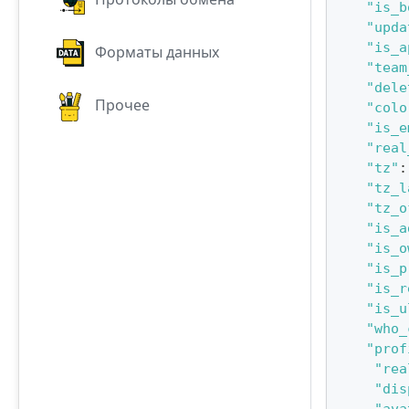
"is_b
"upda
"is_a
Форматы данных
"team
"dele
Прочее
"colo
"is_e
"real
"tz"
:
"tz_l
"tz_o
"is_a
"is_o
"is_p
"is_r
"is_u
"who_
"prof
"rea
"dis