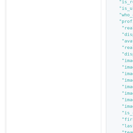
"is_r
"is_u
"who_
"prof
"rea
"dis
"ava
"rea
"dis
"ima
"ima
"ima
"ima
"ima
"ima
"ima
"ima
"is_
"fir
"las
"tea