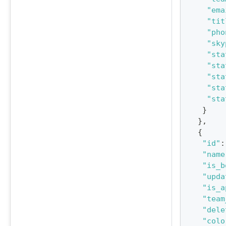
"ema
"tit
"pho
"sky
"sta
"sta
"sta
"sta
"sta
}
}
,
{
"id"
:
"name
"is_b
"upda
"is_a
"team
"dele
"colo