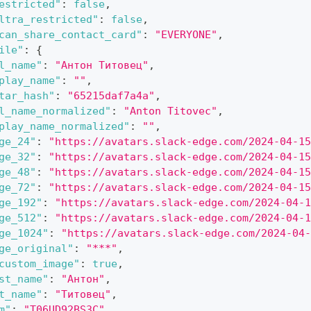
estricted"
:
false
,
ltra_restricted"
:
false
,
can_share_contact_card"
:
"EVERYONE"
,
ile"
:
{
l_name"
:
"Антон Титовец"
,
play_name"
:
""
,
tar_hash"
:
"65215daf7a4a"
,
l_name_normalized"
:
"Anton Titovec"
,
play_name_normalized"
:
""
,
ge_24"
:
"https://avatars.slack-edge.com/2024-04-15
ge_32"
:
"https://avatars.slack-edge.com/2024-04-15
ge_48"
:
"https://avatars.slack-edge.com/2024-04-15
ge_72"
:
"https://avatars.slack-edge.com/2024-04-15
ge_192"
:
"https://avatars.slack-edge.com/2024-04-1
ge_512"
:
"https://avatars.slack-edge.com/2024-04-1
ge_1024"
:
"https://avatars.slack-edge.com/2024-04-
ge_original"
:
"***"
,
custom_image"
:
true
,
st_name"
:
"Антон"
,
t_name"
:
"Титовец"
,
m"
:
"T06UD92BS3C"
,