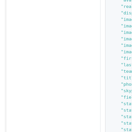
"ava
"rea
"dis
"ima
"ima
"ima
"ima
"ima
"ima
"fir
"las
"tea
"tit
"pho
"sky
"fie
"sta
"sta
"sta
"sta
"sta