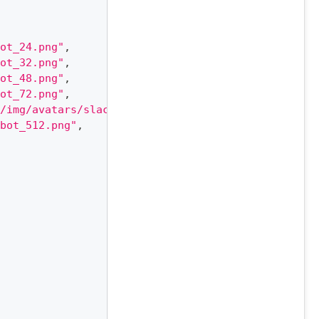
ot_24.png"
,
ot_32.png"
,
ot_48.png"
,
ot_72.png"
,
/img/avatars/slackbot/avatar-slackbot.png"
,
bot_512.png"
,