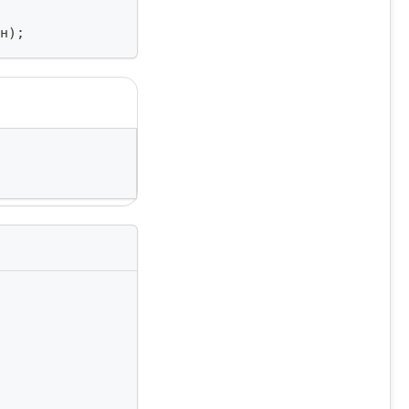
н
)
;