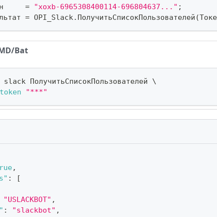
н     
=
"xoxb-6965308400114-696804637..."
;
льтат 
=
 OPI_Slack
.
ПолучитьСписокПользователей
(
Токе
MD/Bat
 slack ПолучитьСписокПользователей 
\
token
"***"
rue
,
s"
:
[
"USLACKBOT"
,
"
:
"slackbot"
,