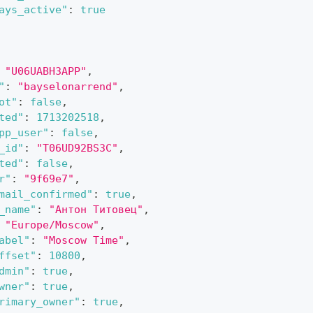
ays_active"
:
true
"U06UABH3APP"
,
"
:
"bayselonarrend"
,
ot"
:
false
,
ted"
:
1713202518
,
pp_user"
:
false
,
_id"
:
"T06UD92BS3C"
,
ted"
:
false
,
r"
:
"9f69e7"
,
mail_confirmed"
:
true
,
_name"
:
"Антон Титовец"
,
"Europe/Moscow"
,
abel"
:
"Moscow Time"
,
ffset"
:
10800
,
dmin"
:
true
,
wner"
:
true
,
rimary_owner"
:
true
,