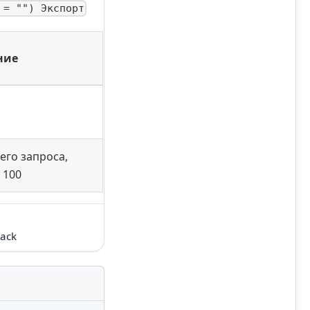
 = "") Экспорт
ние
его запроса,
 100
ack