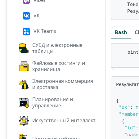
    Токе
    Резу
VK
VK Teams
Bash
C
СУБД и электронные
таблицы
    oint
--
Файловые хостинги и
хранилища
Электронная коммерция
Результат
и доставка
Планирование и
{
управление
"ok"
:
t
"member
Искусственный интеллект
{
"id"
:
"name
Протоколы обмена