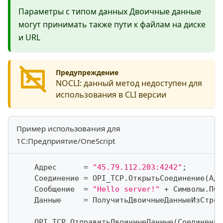
Параметры с типом данных Двоичные данные
могут принимать также пути к файлам на диске
и URL
Предупреждение
NOCLI:
данный метод недоступен для
использования в CLI версии
Пример использования для
1С:Предприятие/OneScript
    Адрес      
=
"45.79.112.203:4242"
;
    Соединение 
=
 OPI_TCP
.
ОткрытьСоединение
(
Адр
    Сообщение  
=
"Hello server!"
+
 Символы
.
ПС
;
    Данные     
=
 ПолучитьДвоичныеДанныеИзСтрок
    OPI_TCP
.
ОтправитьДвоичныеДанные
(
Соединение