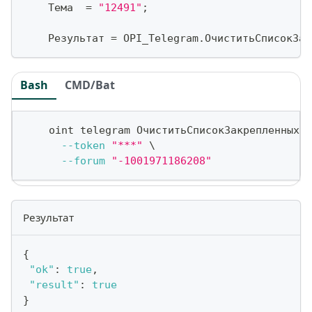
    Тема  
=
"12491"
;
    Результат 
=
 OPI_Telegram
.
ОчиститьСписокЗак
Bash
CMD/Bat
    oint telegram ОчиститьСписокЗакрепленныхСо
--token
"***"
\
--forum
"-1001971186208"
Результат
{
"ok"
:
true
,
"result"
:
true
}