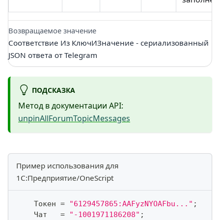
Возвращаемое значение
Соответствие Из КлючИЗначение - сериализованный
JSON ответа от Telegram
ПОДСКАЗКА
Метод в документации API:
unpinAllForumTopicMessages
Пример использования для
1С:Предприятие/OneScript
    Токен 
=
"6129457865:AAFyzNYOAFbu..."
;
    Чат   
=
"-1001971186208"
;