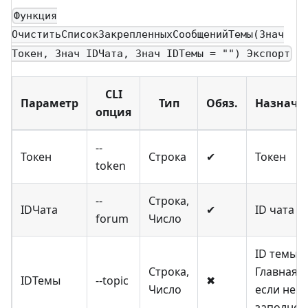
Функция
ОчиститьСписокЗакрепленныхСообщенийТемы(Знач
Токен, Знач IDЧата, Знач IDТемы = "") Экспорт
CLI
Параметр
Тип
Обяз.
Назначе
опция
--
Токен
Строка
✔
Токен
token
--
Строка,
IDЧата
✔
ID чата т
forum
Число
ID темы.
Строка,
Главная,
IDТемы
--topic
✖
Число
если не
заполнен