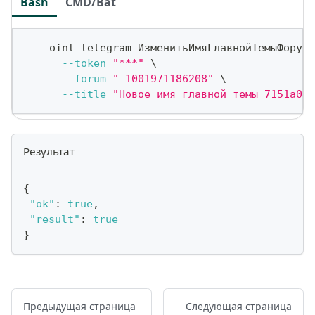
Bash
CMD/Bat
    oint telegram ИзменитьИмяГлавнойТемыФорума
--token
"***"
\
--forum
"-1001971186208"
\
--title
"Новое имя главной темы 7151a09a
Результат
{
"ok"
:
true
,
"result"
:
true
}
Предыдущая страница
Следующая страница