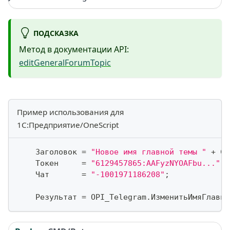
ПОДСКАЗКА
Метод в документации API:
editGeneralForumTopic
Пример использования для
1С:Предприятие/OneScript
    Заголовок 
=
"Новое имя главной темы "
+
 Ст
    Токен     
=
"6129457865:AAFyzNYOAFbu..."
;
    Чат       
=
"-1001971186208"
;
    Результат 
=
 OPI_Telegram
.
ИзменитьИмяГлавно