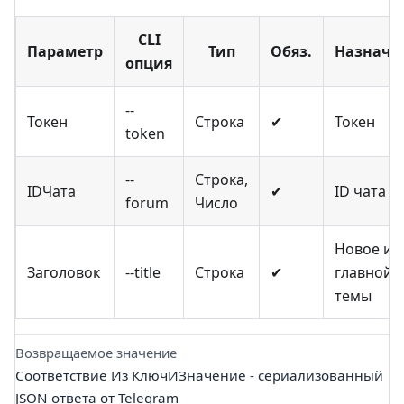
CLI
Параметр
Тип
Обяз.
Назначе
опция
--
Токен
Строка
✔
Токен
token
--
Строка,
IDЧата
✔
ID чата т
forum
Число
Новое им
Заголовок
--title
Строка
✔
главной
темы
Возвращаемое значение
Соответствие Из КлючИЗначение - сериализованный
JSON ответа от Telegram