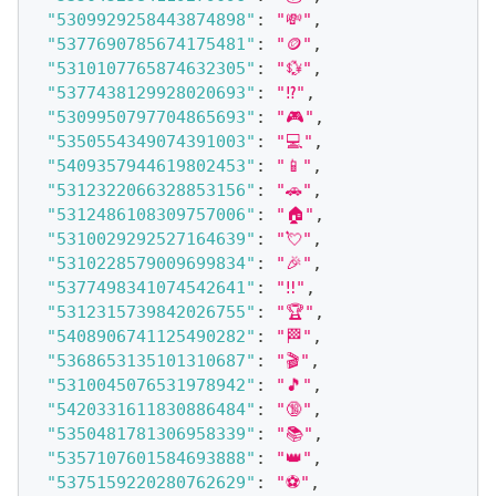
"5309929258443874898"
:
"💸"
,
"5377690785674175481"
:
"🪙"
,
"5310107765874632305"
:
"💱"
,
"5377438129928020693"
:
"⁉️"
,
"5309950797704865693"
:
"🎮"
,
"5350554349074391003"
:
"💻"
,
"5409357944619802453"
:
"📱"
,
"5312322066328853156"
:
"🚗"
,
"5312486108309757006"
:
"🏠"
,
"5310029292527164639"
:
"💘"
,
"5310228579009699834"
:
"🎉"
,
"5377498341074542641"
:
"‼️"
,
"5312315739842026755"
:
"🏆"
,
"5408906741125490282"
:
"🏁"
,
"5368653135101310687"
:
"🎬"
,
"5310045076531978942"
:
"🎵"
,
"5420331611830886484"
:
"🔞"
,
"5350481781306958339"
:
"📚"
,
"5357107601584693888"
:
"👑"
,
"5375159220280762629"
:
"⚽️"
,