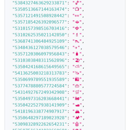
"5384327463629233871"
:
"🏀"
,
"5350513667144163474"
:
"📺"
,
"5357121491508928442"
:
"👀"
,
"5357185426392096577"
:
"🫦"
,
"5310157398516703416"
:
"🍓"
,
"5310262535021142850"
:
"💄"
,
"5368741306484925109"
:
"👠"
,
"5348436127038579546"
:
"✈️"
,
"5357120306097956843"
:
"🧳"
,
"5310303848311562896"
:
"🏖"
,
"5350424168615649565"
:
"⛅️"
,
"5413625003218313783"
:
"🦄"
,
"5350699789551935589"
:
"🛍"
,
"5377478880577724584"
:
"👜"
,
"5431492767249342908"
:
"🛒"
,
"5350497316203668441"
:
"🚂"
,
"5350422527938141909"
:
"🛥"
,
"5418196338774907917"
:
"🏔"
,
"5350648297189023928"
:
"🏕"
,
"5309832892262654231"
:
"🤖"
,