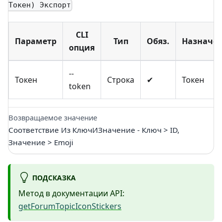
Токен) Экспорт
CLI
Параметр
Тип
Обяз.
Назначе
опция
--
Токен
Строка
✔
Токен
token
Возвращаемое значение
Соответствие Из КлючИЗначение - Ключ > ID,
Значение > Emoji
ПОДСКАЗКА
Метод в документации API:
getForumTopicIconStickers