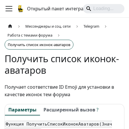
Открытый пакет интеграций
Мессенджеры и соц. сети
Telegram
Работа с темами форума
Получить список иконок-аватаров
Получить список иконок-
аватаров
Получает соответствие ID Emoji для установки в
качестве иконок тем форума
Параметры
Расширенный вызов
?
Функция ПолучитьСписокИконокАватаров(Знач