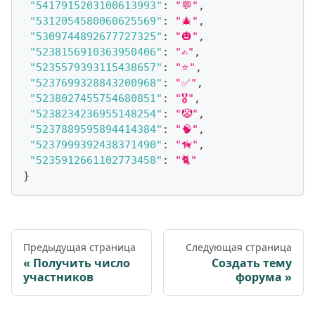
"5417915203100613993"
:
"💬"
,
"5312054580060625569"
:
"🎄"
,
"5309744892677727325"
:
"🎃"
,
"5238156910363950406"
:
"✍️"
,
"5235579393115438657"
:
"⭐️"
,
"5237699328843200968"
:
"✅"
,
"5238027455754680851"
:
"🎖"
,
"5238234236955148254"
:
"🤡"
,
"5237889595894414384"
:
"🧠"
,
"5237999392438371490"
:
"🦮"
,
"5235912661102773458"
:
"🐈"
}
Предыдущая страница
Следующая страница
Получить число
Создать тему
участников
форума