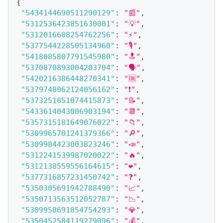
{
"5434144690511290129"
:
"📰"
,
"5312536423851630001"
:
"💡"
,
"5312016608254762256"
:
"⚡️"
,
"5377544228505134960"
:
"🎙"
,
"5418085807791545980"
:
"🔝"
,
"5370870893004203704"
:
"🗣"
,
"5420216386448270341"
:
"🆒"
,
"5379748062124056162"
:
"❗️"
,
"5373251851074415873"
:
"📝"
,
"5433614043006903194"
:
"📆"
,
"5357315181649076022"
:
"📁"
,
"5309965701241379366"
:
"🔎"
,
"5309984423003823246"
:
"📣"
,
"5312241539987020022"
:
"🔥"
,
"5312138559556164615"
:
"❤️"
,
"5377316857231450742"
:
"❓"
,
"5350305691942788490"
:
"📈"
,
"5350713563512052787"
:
"📉"
,
"5309958691854754293"
:
"💎"
,
"5350452584119279096"
:
"💰"
,