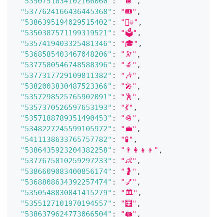
"5350751634102166060"
:
"🪩"
,
"5377624166436445368"
:
"🎟"
,
"5386395194029515402"
:
"🏴‍☠️"
,
"5350387571199319521"
:
"🗳"
,
"5357419403325481346"
:
"🎓"
,
"5368585403467048206"
:
"🔭"
,
"5377580546748588396"
:
"🔬"
,
"5377317729109811382"
:
"🎶"
,
"5382003830487523366"
:
"🎤"
,
"5357298525765902091"
:
"🕺"
,
"5357370526597653193"
:
"💃"
,
"5357188789351490453"
:
"🪖"
,
"5348227245599105972"
:
"💼"
,
"5411138633765757782"
:
"🧪"
,
"5386435923204382258"
:
"👨‍👩‍👧‍👦"
,
"5377675010259297233"
:
"👶"
,
"5386609083400856174"
:
"🤰"
,
"5368808634392257474"
:
"💅"
,
"5350548830041415279"
:
"🏛"
,
"5355127101970194557"
:
"🧮"
,
"5386379624773066504"
:
"🖨"
,