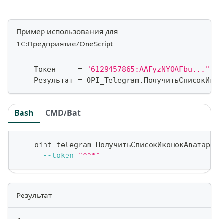
Пример использования для
1С:Предприятие/OneScript
    Токен     
=
"6129457865:AAFyzNYOAFbu..."
;
    Результат 
=
 OPI_Telegram
.
ПолучитьСписокИко
Bash
CMD/Bat
    oint telegram ПолучитьСписокИконокАватаров
--token
"***"
Результат