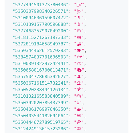
"5377494501373780436"
:
"👮‍♂️"
,
"5350307998340226571"
:
"🩺"
,
"5310094636159607472"
:
"💊"
,
"5310139157790596888"
:
"💉"
,
"5377468357907849200"
:
"🧼"
,
"5418115271267197333"
:
"🪪"
,
"5372819184658949787"
:
"🛃"
,
"5350344462612570293"
:
"🍽"
,
"5384574037701696503"
:
"🐟"
,
"5310039132297242441"
:
"🎨"
,
"5350658016700013471"
:
"🎭"
,
"5357504778685392027"
:
"🎩"
,
"5350367161514732241"
:
"🔮"
,
"5350520238444126134"
:
"🍹"
,
"5310132165583840589"
:
"🎂"
,
"5350392020785437399"
:
"☕️"
,
"5350406176997646350"
:
"🍣"
,
"5350403544182694064"
:
"🍔"
,
"5350444672789519765"
:
"🍕"
,
"5312424913615723286"
:
"🦠"
,