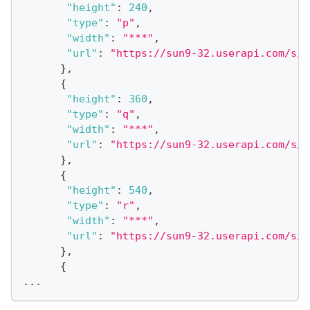
"height"
:
240
,
"type"
:
"p"
,
"width"
:
"***"
,
"url"
:
"https://sun9-32.userapi.com/s/v
}
,
{
"height"
:
360
,
"type"
:
"q"
,
"width"
:
"***"
,
"url"
:
"https://sun9-32.userapi.com/s/v
}
,
{
"height"
:
540
,
"type"
:
"r"
,
"width"
:
"***"
,
"url"
:
"https://sun9-32.userapi.com/s/v
}
,
{
...