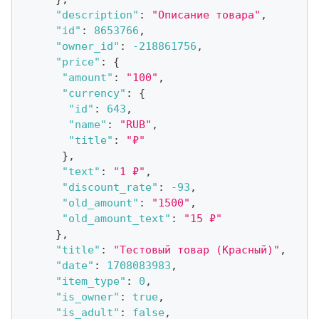
"description"
:
"Описание товара"
,
"id"
:
8653766
,
"owner_id"
:
-218861756
,
"price"
:
{
"amount"
:
"100"
,
"currency"
:
{
"id"
:
643
,
"name"
:
"RUB"
,
"title"
:
"₽"
}
,
"text"
:
"1 ₽"
,
"discount_rate"
:
-93
,
"old_amount"
:
"1500"
,
"old_amount_text"
:
"15 ₽"
}
,
"title"
:
"Тестовый товар (Красный)"
,
"date"
:
1708083983
,
"item_type"
:
0
,
"is_owner"
:
true
,
"is_adult"
:
false
,