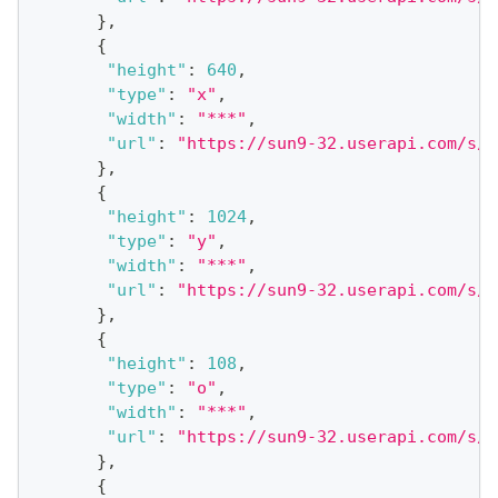
}
,
{
"height"
:
640
,
"type"
:
"x"
,
"width"
:
"***"
,
"url"
:
"https://sun9-32.userapi.com/s/v
}
,
{
"height"
:
1024
,
"type"
:
"y"
,
"width"
:
"***"
,
"url"
:
"https://sun9-32.userapi.com/s/v
}
,
{
"height"
:
108
,
"type"
:
"o"
,
"width"
:
"***"
,
"url"
:
"https://sun9-32.userapi.com/s/v
}
,
{