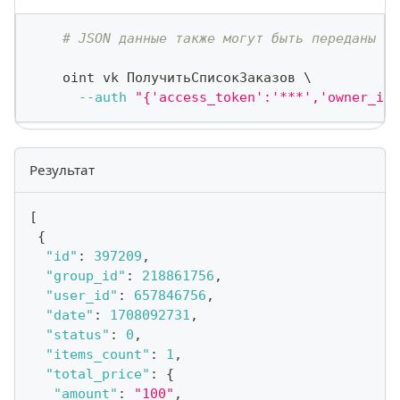
# JSON данные также могут быть переданы ка
    oint vk ПолучитьСписокЗаказов 
\
--auth
"{'access_token':'***','owner_id'
Результат
[
{
"id"
:
397209
,
"group_id"
:
218861756
,
"user_id"
:
657846756
,
"date"
:
1708092731
,
"status"
:
0
,
"items_count"
:
1
,
"total_price"
:
{
"amount"
:
"100"
,