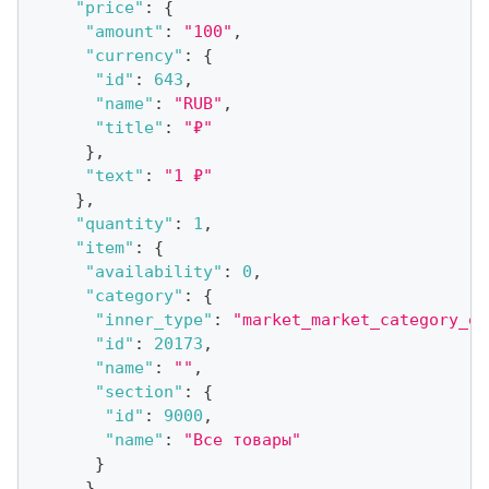
"price"
:
{
"amount"
:
"100"
,
"currency"
:
{
"id"
:
643
,
"name"
:
"RUB"
,
"title"
:
"₽"
}
,
"text"
:
"1 ₽"
}
,
"quantity"
:
1
,
"item"
:
{
"availability"
:
0
,
"category"
:
{
"inner_type"
:
"market_market_category_ol
"id"
:
20173
,
"name"
:
""
,
"section"
:
{
"id"
:
9000
,
"name"
:
"Все товары"
}
}
,