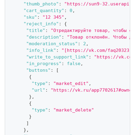
"thumb_photo"
:
"https://sun9-32.userapi.c
"cart_quantity"
:
0
,
"sku"
:
"12 345"
,
"reject_info"
:
{
"title"
:
"Отредактируйте товар, чтобы оп
"description"
:
"Товар отклонён. Чтобы до
"moderation_status"
:
2
,
"info_link"
:
"[https://vk.com/faq20323|П
"write_to_support_link"
:
"https://vk.com
"in_progress"
:
false
,
"buttons"
:
[
{
"type"
:
"market_edit"
,
"url"
:
"https://vk.ru/app7702617#owner
}
,
{
"type"
:
"market_delete"
}
]
}
,