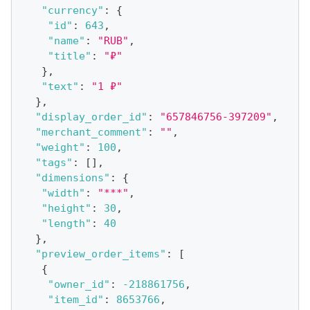
"currency"
:
{
"id"
:
643
,
"name"
:
"RUB"
,
"title"
:
"₽"
}
,
"text"
:
"1 ₽"
}
,
"display_order_id"
:
"657846756-397209"
,
"merchant_comment"
:
""
,
"weight"
:
100
,
"tags"
:
[
]
,
"dimensions"
:
{
"width"
:
"***"
,
"height"
:
30
,
"length"
:
40
}
,
"preview_order_items"
:
[
{
"owner_id"
:
-218861756
,
"item_id"
:
8653766
,