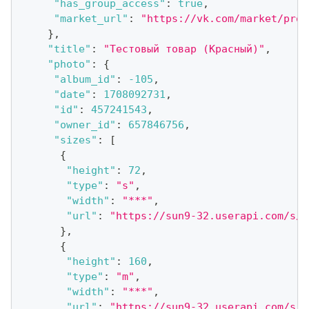
"has_group_access"
:
true
,
"market_url"
:
"https://vk.com/market/prod
}
,
"title"
:
"Тестовый товар (Красный)"
,
"photo"
:
{
"album_id"
:
-105
,
"date"
:
1708092731
,
"id"
:
457241543
,
"owner_id"
:
657846756
,
"sizes"
:
[
{
"height"
:
72
,
"type"
:
"s"
,
"width"
:
"***"
,
"url"
:
"https://sun9-32.userapi.com/s/v
}
,
{
"height"
:
160
,
"type"
:
"m"
,
"width"
:
"***"
,
"url"
:
"https://sun9-32.userapi.com/s/v