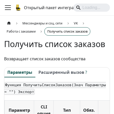
Открытый пакет интеграций
Мессенджеры и соц. сети
VK
Работа с заказами
Получить список заказов
Получить список заказов
Возвращает список заказов сообщества
Параметры
Расширенный вызов
?
Функция ПолучитьСписокЗаказов(Знач Параметры
= "") Экспорт
CLI
Параметр
Тип
Обяз.
опция