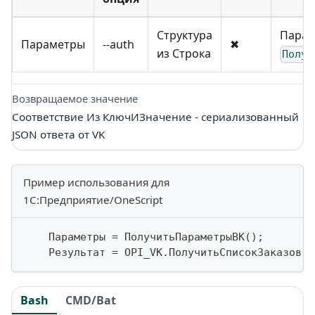
Структура
Парам
Параметры
--auth
✖
из Строка
Получ
Возвращаемое значение
Соответствие Из КлючИЗначение - сериализованный
JSON ответа от VK
Пример использования для
1С:Предприятие/OneScript
    Параметры 
=
 ПолучитьПараметрыВК
(
)
;
    Результат 
=
 OPI_VK
.
ПолучитьСписокЗаказов
(
П
Bash
CMD/Bat