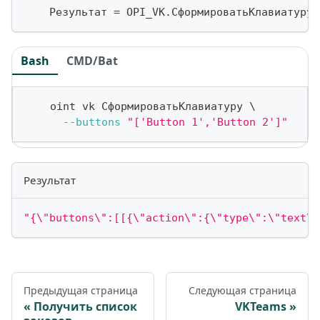
    Результат 
=
 OPI_VK
.
СформироватьКлавиатуру
(
Bash
CMD/Bat
    oint vk СформироватьКлавиатуру 
\
--buttons
"['Button 1','Button 2']"
Результат
"{\"buttons\":[[{\"action\":{\"type\":\"text\"
Предыдущая страница
Следующая страница
Получить список
VKTeams