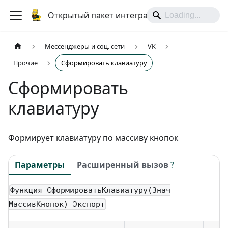
Открытый пакет интеграций
Мессенджеры и соц. сети
VK
Прочие
Сформировать клавиатуру
Сформировать
клавиатуру
Формирует клавиатуру по массиву кнопок
Параметры
Расширенный вызов
?
Функция СформироватьКлавиатуру(Знач
МассивКнопок) Экспорт