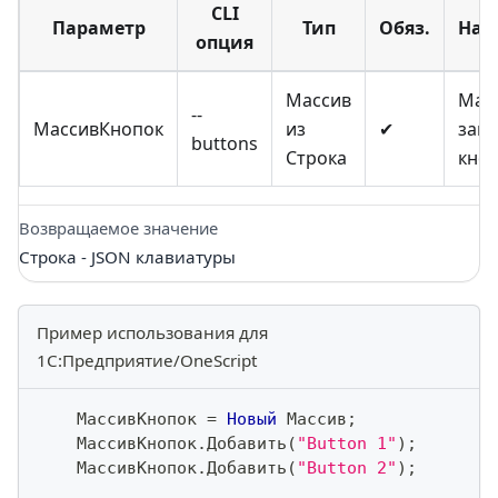
CLI
Параметр
Тип
Обяз.
Наз
опция
Массив
Мас
--
МассивКнопок
из
✔
заго
buttons
Строка
кно
Возвращаемое значение
Строка - JSON клавиатуры
Пример использования для
1С:Предприятие/OneScript
    МассивКнопок 
=
Новый
 Массив
;
    МассивКнопок
.
Добавить
(
"Button 1"
)
;
    МассивКнопок
.
Добавить
(
"Button 2"
)
;