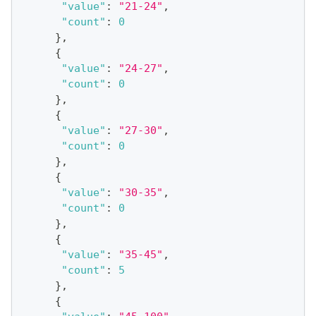
"value"
:
"21-24"
,
"count"
:
0
}
,
{
"value"
:
"24-27"
,
"count"
:
0
}
,
{
"value"
:
"27-30"
,
"count"
:
0
}
,
{
"value"
:
"30-35"
,
"count"
:
0
}
,
{
"value"
:
"35-45"
,
"count"
:
5
}
,
{