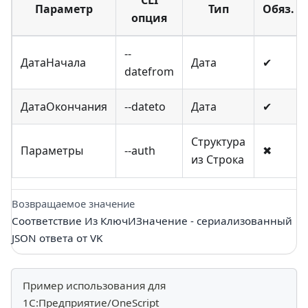
Параметр
Тип
Обяз.
опция
--
ДатаНачала
Дата
✔
datefrom
ДатаОкончания
--dateto
Дата
✔
Структура
Параметры
--auth
✖
из Строка
Возвращаемое значение
Соответствие Из КлючИЗначение - сериализованный
JSON ответа от VK
Пример использования для
1С:Предприятие/OneScript