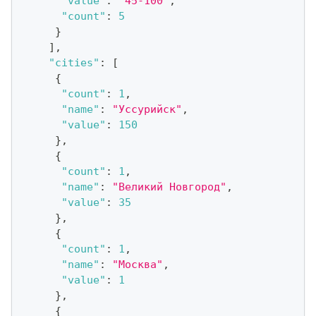
"value"
:
"45-100"
,
"count"
:
5
}
]
,
"cities"
:
[
{
"count"
:
1
,
"name"
:
"Уссурийск"
,
"value"
:
150
}
,
{
"count"
:
1
,
"name"
:
"Великий Новгород"
,
"value"
:
35
}
,
{
"count"
:
1
,
"name"
:
"Москва"
,
"value"
:
1
}
,
{