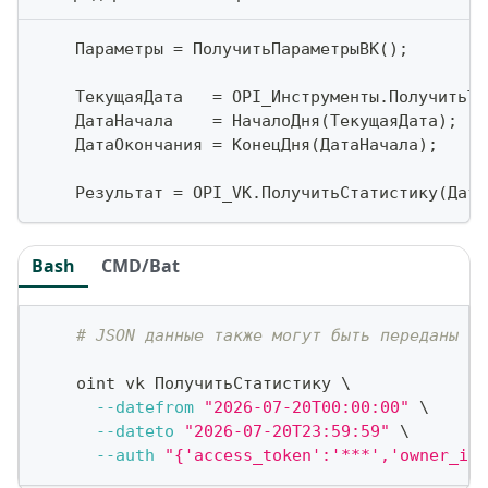
    Параметры 
=
 ПолучитьПараметрыВК
(
)
;
    ТекущаяДата   
=
 OPI_Инструменты
.
ПолучитьТе
    ДатаНачала    
=
 НачалоДня
(
ТекущаяДата
)
;
    ДатаОкончания 
=
 КонецДня
(
ДатаНачала
)
;
    Результат 
=
 OPI_VK
.
ПолучитьСтатистику
(
Дата
Bash
CMD/Bat
# JSON данные также могут быть переданы ка
    oint vk ПолучитьСтатистику 
\
--datefrom
"2026-07-20T00:00:00"
\
--dateto
"2026-07-20T23:59:59"
\
--auth
"{'access_token':'***','owner_id'