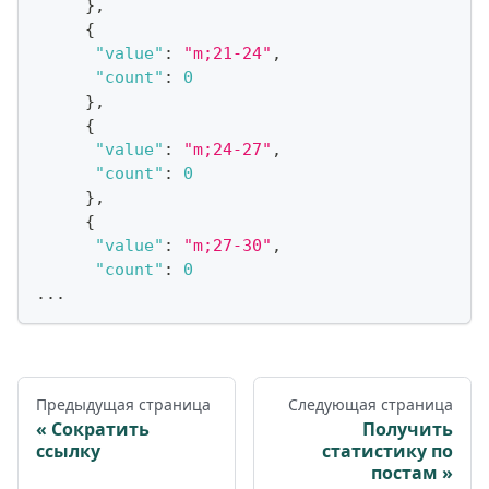
}
,
{
"value"
:
"m;21-24"
,
"count"
:
0
}
,
{
"value"
:
"m;24-27"
,
"count"
:
0
}
,
{
"value"
:
"m;27-30"
,
"count"
:
0
...
Предыдущая страница
Следующая страница
Сократить
Получить
ссылку
статистику по
постам