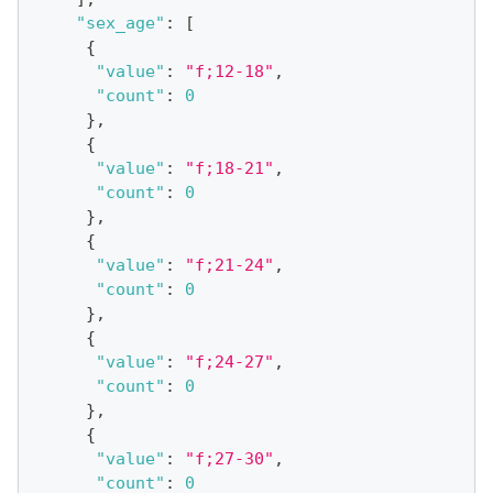
"sex_age"
:
[
{
"value"
:
"f;12-18"
,
"count"
:
0
}
,
{
"value"
:
"f;18-21"
,
"count"
:
0
}
,
{
"value"
:
"f;21-24"
,
"count"
:
0
}
,
{
"value"
:
"f;24-27"
,
"count"
:
0
}
,
{
"value"
:
"f;27-30"
,
"count"
:
0