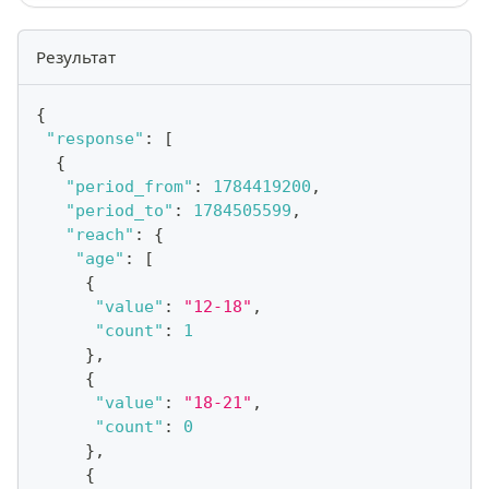
Результат
{
"response"
:
[
{
"period_from"
:
1784419200
,
"period_to"
:
1784505599
,
"reach"
:
{
"age"
:
[
{
"value"
:
"12-18"
,
"count"
:
1
}
,
{
"value"
:
"18-21"
,
"count"
:
0
}
,
{