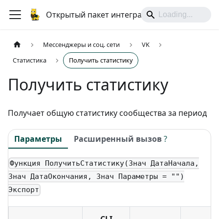
Открытый пакет интеграций
Мессенджеры и соц. сети
VK
Статистика
Получить статистику
Получить статистику
Получает общую статистику сообщества за период
Параметры
Расширенный вызов
?
Функция ПолучитьСтатистику(Знач ДатаНачала,
Знач ДатаОкончания, Знач Параметры = "")
Экспорт
CLI