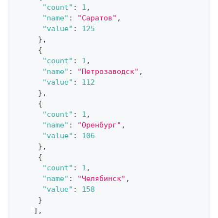
"count"
:
1
,
"name"
:
"Саратов"
,
"value"
:
125
}
,
{
"count"
:
1
,
"name"
:
"Петрозаводск"
,
"value"
:
112
}
,
{
"count"
:
1
,
"name"
:
"Оренбург"
,
"value"
:
106
}
,
{
"count"
:
1
,
"name"
:
"Челябинск"
,
"value"
:
158
}
]
,