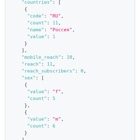
"countries"
:
[
{
"code"
:
"RU"
,
"count"
:
11
,
"name"
:
"Россия"
,
"value"
:
1
}
]
,
"mobile_reach"
:
10
,
"reach"
:
11
,
"reach_subscribers"
:
0
,
"sex"
:
[
{
"value"
:
"f"
,
"count"
:
5
}
,
{
"value"
:
"m"
,
"count"
:
6
}
]
,