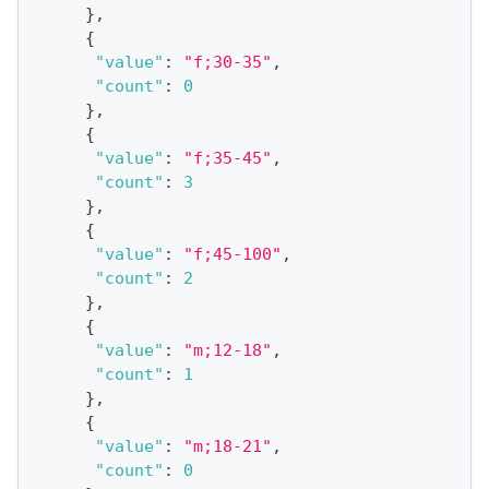
}
,
{
"value"
:
"f;30-35"
,
"count"
:
0
}
,
{
"value"
:
"f;35-45"
,
"count"
:
3
}
,
{
"value"
:
"f;45-100"
,
"count"
:
2
}
,
{
"value"
:
"m;12-18"
,
"count"
:
1
}
,
{
"value"
:
"m;18-21"
,
"count"
:
0