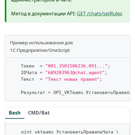
Метод в документации API:
GET /chats/setRules
Пример использования для
1С:Предприятие/OneScript
    Токен  
=
"001.3501506236.091..."
;
    IDЧата 
=
"689203963@chat.agent"
;
    Текст  
=
"Текст новых правил"
;
    Результат 
=
 OPI_VKTeams
.
УстановитьПравилаЧ
Bash
CMD/Bat
    oint vkteams УстановитьПравилаЧата 
\