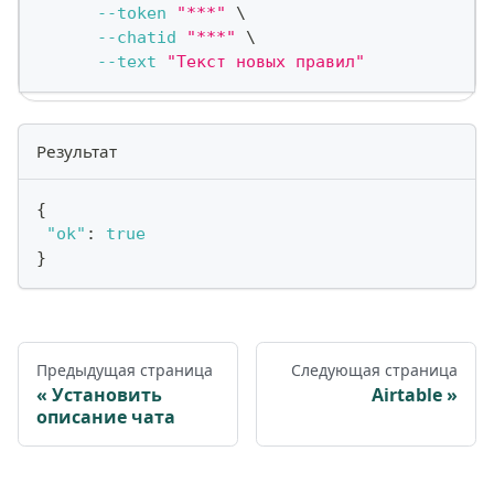
--token
"***"
\
--chatid
"***"
\
--text
"Текст новых правил"
Результат
{
"ok"
:
true
}
Предыдущая страница
Следующая страница
Установить
Airtable
описание чата