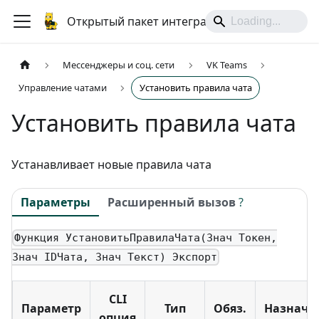
Открытый пакет интеграций
Мессенджеры и соц. сети
VK Teams
Управление чатами
Установить правила чата
Установить правила чата
Устанавливает новые правила чата
Параметры
Расширенный вызов
?
Функция УстановитьПравилаЧата(Знач Токен,
Знач IDЧата, Знач Текст) Экспорт
CLI
Параметр
Тип
Обяз.
Назначе
опция