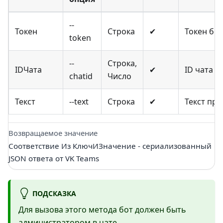
--
Токен
Строка
✔
Токен бо
token
--
Строка,
IDЧата
✔
ID чата
chatid
Число
Текст
--text
Строка
✔
Текст пра
Возвращаемое значение
Соответствие Из КлючИЗначение - сериализованный
JSON ответа от VK Teams
ПОДСКАЗКА
Для вызова этого метода бот должен быть
администратором в чате.