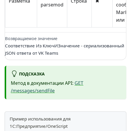
Разметка
Строка
✖
parsemod
сообщ
Markd
или H
Возвращаемое значение
Соответствие Из КлючИЗначение - сериализованный
JSON ответа от VK Teams
ПОДСКАЗКА
Метод в документации API:
GET
/messages/sendFile
Пример использования для
1С:Предприятие/OneScript