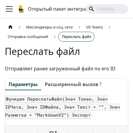
Открытый пакет интеграций
Мессенджеры и соц. сети
VK Teams
Отправка сообщений
Переслать файл
Переслать файл
Отправляет ранее загруженный файл по его ID
Параметры
Расширенный вызов
?
Функция ПереслатьФайл(Знач Токен, Знач
IDЧата, Знач IDФайла, Знач Текст = "", Знач
Разметка = "MarkdownV2") Экспорт
CLI