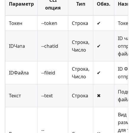
Параметр
Тип
Обяз.
Назн
опция
Токен
--token
Строка
✔
Токен
ID чат
Строка,
IDЧата
--chatid
✔
отпра
Число
файла
Строка,
ID Фай
IDФайла
--fileid
✔
Число
отпра
Подпи
Текст
--text
Строка
✖
файлу
Вид
разме
--
для те