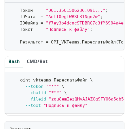
    Токен   
=
"001.3501506236.091..."
;
    IDЧата  
=
"AoLI0egLWBSLR1Ngn2w"
;
    IDФайла 
=
"f7ey3o4dcncSTDBRC7c3fM6904a4ed1
    Текст   
=
"Подпись к файлу"
;
    Результат 
=
 OPI_VKTeams
.
ПереслатьФайл
(
Токе
Bash
CMD/Bat
    oint vkteams ПереслатьФайл 
\
--token
"***"
\
--chatid
"***"
\
--fileid
"zqu8emIezQMyAJAZCg9FYO6a5db514
--text
"Подпись к файлу"
Результат