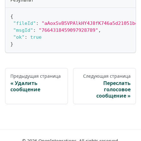
{
"fileId"
:
"aAoxSvB5VPAlkHY4J8fK746a5d21051bd"
"msgId"
:
"7664318459097928789"
,
"ok"
:
true
}
Предыдущая страница
Следующая страница
Удалить
Переслать
сообщение
голосовое
сообщение
©
2026
OpenIntegrations. All rights reserved.