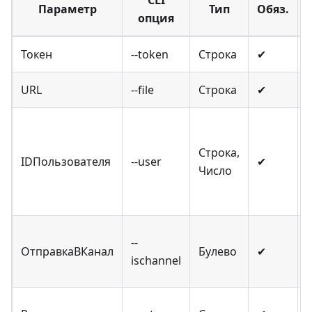
Параметр
Тип
Обяз.
опция
Токен
--token
Строка
✔
URL
--file
Строка
✔
Строка,
IDПользователя
--user
✔
Число
--
ОтправкаВКанал
Булево
✔
ischannel