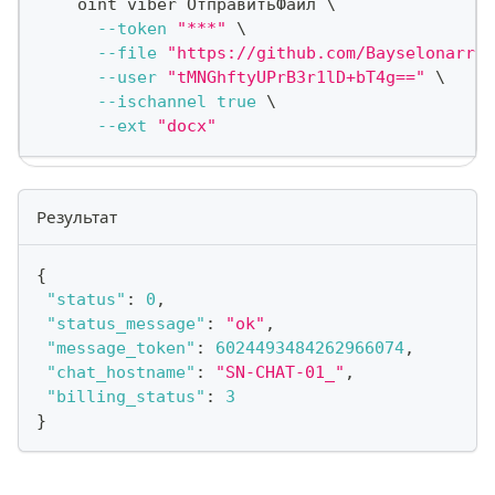
    oint viber ОтправитьФайл 
\
--token
"***"
\
--file
"https://github.com/Bayselonarren
--user
"tMNGhftyUPrB3r1lD+bT4g=="
\
--ischannel
true
\
--ext
"docx"
Результат
{
"status"
:
0
,
"status_message"
:
"ok"
,
"message_token"
:
6024493484262966074
,
"chat_hostname"
:
"SN-CHAT-01_"
,
"billing_status"
:
3
}