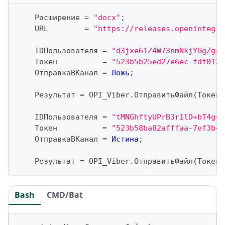
    Расширение 
=
"docx"
;
    URL        
=
"https://releases.openintegra
    IDПользователя 
=
"d3jxe61Z4W73nmNkjYGgZg==
    Токен          
=
"523b5b25ed27e6ec-fdf013e
    ОтправкаВКанал 
=
Ложь
;
    Результат 
=
 OPI_Viber
.
ОтправитьФайл
(
Токен
,
    IDПользователя 
=
"tMNGhftyUPrB3r1lD+bT4g==
    Токен          
=
"523b58ba82afffaa-7ef3b42
    ОтправкаВКанал 
=
Истина
;
    Результат 
=
 OPI_Viber
.
ОтправитьФайл
(
Токен
,
Bash
CMD/Bat