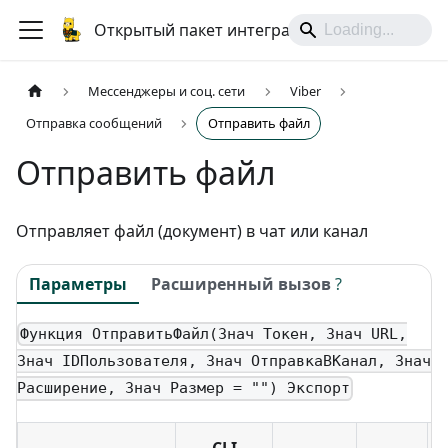
Открытый пакет интеграций
Мессенджеры и соц. сети
Viber
Отправка сообщений
Отправить файл
Отправить файл
Отправляет файл (документ) в чат или канал
Параметры
Расширенный вызов
?
Функция ОтправитьФайл(Знач Токен, Знач URL,
Знач IDПользователя, Знач ОтправкаВКанал, Знач
Расширение, Знач Размер = "") Экспорт
CLI