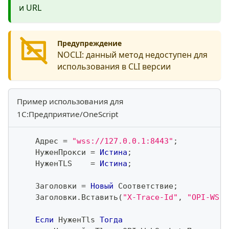
и URL
Предупреждение
NOCLI:
данный метод недоступен для
использования в CLI версии
Пример использования для
1С:Предприятие/OneScript
    Адрес 
=
"wss://127.0.0.1:8443"
;
    НуженПрокси 
=
Истина
;
    НуженTLS    
=
Истина
;
    Заголовки 
=
Новый
 Соответствие
;
    Заголовки
.
Вставить
(
"X-Trace-Id"
,
"OPI-WS-T
Если
 НуженTls 
Тогда