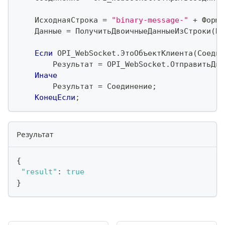
    ИсходнаяСтрока 
=
"binary-message-"
+
 Форма
    Данные 
=
 ПолучитьДвоичныеДанныеИзСтроки
(
Ис
Если
 OPI_WebSocket
.
ЭтоОбъектКлиента
(
Соедин
        Результат 
=
 OPI_WebSocket
.
ОтправитьДво
Иначе
        Результат 
=
 Соединение
;
КонецЕсли
;
Результат
{
"result"
:
true
}