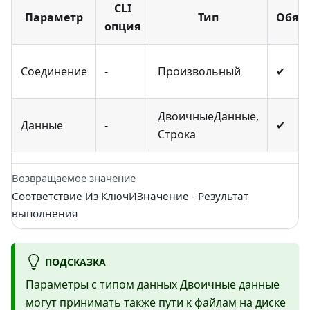
CLI
Параметр
Тип
Обяз.
опция
Соединение
-
Произвольный
✔
ДвоичныеДанные,
Данные
-
✔
Строка
Возвращаемое значение
Соответствие Из КлючИЗначение - Результат
выполнения
ПОДСКАЗКА
Параметры с типом данных Двоичные данные
могут принимать также пути к файлам на диске