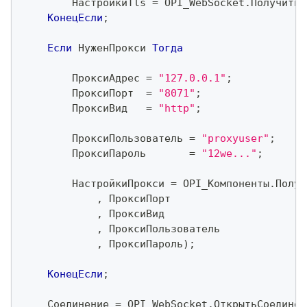
        НастройкиTls 
=
 OPI_WebSocket
.
ПолучитьН
КонецЕсли
;
Если
 НуженПрокси 
Тогда
        ПроксиАдрес 
=
"127.0.0.1"
;
        ПроксиПорт  
=
"8071"
;
        ПроксиВид   
=
"http"
;
        ПроксиПользователь 
=
"proxyuser"
;
        ПроксиПароль       
=
"12we..."
;
        НастройкиПрокси 
=
 OPI_Компоненты
.
Получ
,
 ПроксиПорт
,
 ПроксиВид
,
 ПроксиПользователь
,
 ПроксиПароль
)
;
КонецЕсли
;
    Соединение 
=
 OPI_WebSocket
.
ОткрытьСоединен