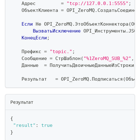
    Адрес         
=
"tcp://127.0.0.1:5555"
;
    ОбъектКлиента 
=
 OPI_ZeroMQ
.
СоздатьСоединен
Если
Не
 OPI_ZeroMQ
.
ЭтоОбъектКоннектора
(
Объ
ВызватьИсключение
 OPI_Инструменты
.
JSON
КонецЕсли
;
    Префикс 
=
"topic."
;
    Сообщение 
=
 СтрШаблон
(
"%1ZeroMQ_SUB_%2"
,
 П
    Данные  
=
 ПолучитьДвоичныеДанныеИзСтроки
(
С
    Результат   
=
 OPI_ZeroMQ
.
Подписаться
(
Объек
Результат
{
"result"
:
true
}