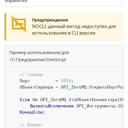
обработки
Предупреждение
NOCLI:
данный метод недоступен для
использования в CLI версии
Пример использования для
1С:Предприятие/OneScript
// Сервер
    Порт          
=
5555
;
    ОбъектСервера 
=
 OPI_ZeroMQ
.
ОткрытьПортPub
(
Если
Не
 OPI_ZeroMQ
.
ЭтоОбъектКоннектора
(
Объ
ВызватьИсключение
 OPI_Инструменты
.
JSON
КонецЕсли
;
// Клиент