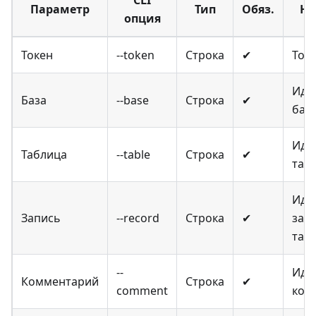
Параметр
Тип
Обяз.
На
опция
Токен
--token
Строка
✔
Ток
Иде
База
--base
Строка
✔
баз
Иде
Таблица
--table
Строка
✔
таб
Иде
Запись
--record
Строка
✔
запи
таб
--
Иде
Комментарий
Строка
✔
comment
ком