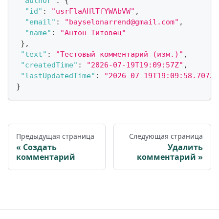
"author"
:
{
"id"
:
"usrFlaAHlTfYWAbVW"
,
"email"
:
"bayselonarrend@gmail.com"
,
"name"
:
"Антон Титовец"
}
,
"text"
:
"Тестовый комментарий (изм.)"
,
"createdTime"
:
"2026-07-19T19:09:57Z"
,
"lastUpdatedTime"
:
"2026-07-19T19:09:58.707Z"
}
Предыдущая страница
Следующая страница
Создать
Удалить
комментарий
комментарий