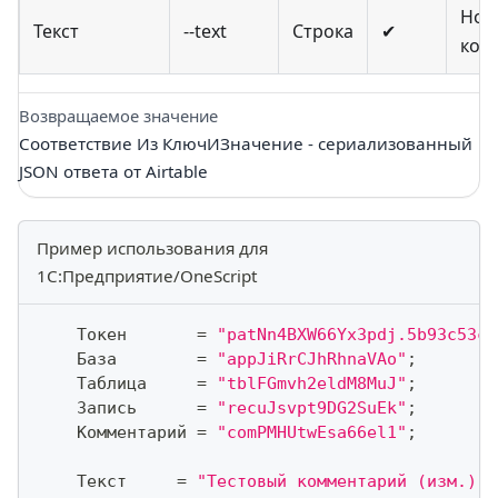
Нов
Текст
--text
Строка
✔
ком
Возвращаемое значение
Соответствие Из КлючИЗначение - сериализованный
JSON ответа от Airtable
Пример использования для
1С:Предприятие/OneScript
    Токен       
=
"patNn4BXW66Yx3pdj.5b93c53ca
    База        
=
"appJiRrCJhRhnaVAo"
;
    Таблица     
=
"tblFGmvh2eldM8MuJ"
;
    Запись      
=
"recuJsvpt9DG2SuEk"
;
    Комментарий 
=
"comPMHUtwEsa66el1"
;
    Текст     
=
"Тестовый комментарий (изм.)"
;