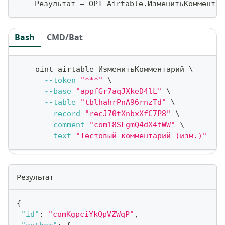
    Результат 
=
 OPI_Airtable
.
ИзменитьКомментар
Bash
CMD/Bat
    oint airtable ИзменитьКомментарий 
\
--token
"***"
\
--base
"appfGr7aqJXkeD4lL"
\
--table
"tblhahrPnA96rnzTd"
\
--record
"recJ70tXnbxXfC7P8"
\
--comment
"com18SLgmQ4dX4tWW"
\
--text
"Тестовый комментарий (изм.)"
Результат
{
"id"
:
"comKgpciYkQpVZWqP"
,