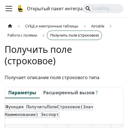
Открытый пакет интеграций
СУБД и электронные таблицы
Airtable
Работа с полями
Получить поле (строковое)
Получить поле
(строковое)
Получает описание поля строкового типа
Параметры
Расширенный вызов
?
Функция ПолучитьПолеСтроковое(Знач
Наименование) Экспорт