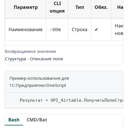
CLI
Параметр
Тип
Обяз.
Наз
опция
Наим
Наименование
--title
Строка
✔
новог
Возвращаемое значение
Структура - Описание поля
Пример использования для
1С:Предприятие/OneScript
    Результат 
=
 OPI_Airtable
.
ПолучитьПолеСтрок
Bash
CMD/Bat