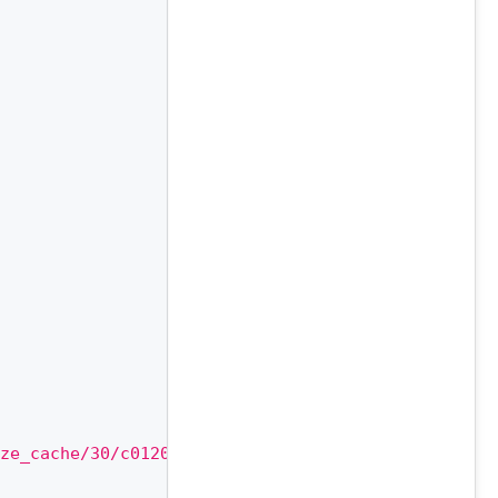
ze_cache/30/c0120a8d7c10d63c83e32398d1ec4d9e/main