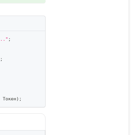
.."
;
;
 Токен
)
;