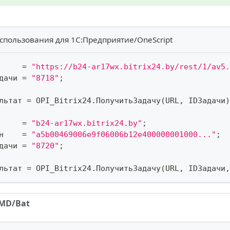
спользования для 1С:Предприятие/OneScript
     
=
"https://b24-ar17wx.bitrix24.by/rest/1/av5.
дачи 
=
"8718"
;
льтат 
=
 OPI_Bitrix24
.
ПолучитьЗадачу
(
URL
,
 IDЗадачи
)
     
=
"b24-ar17wx.bitrix24.by"
;
н    
=
"a5b00469006e9f06006b12e400000001000..."
;
дачи 
=
"8720"
;
льтат 
=
 OPI_Bitrix24
.
ПолучитьЗадачу
(
URL
,
 IDЗадачи
,
MD/Bat