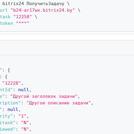
 bitrix24 ПолучитьЗадачу 
\
url
"b24-ar17wx.bitrix24.by"
\
task
"12258"
\
token
"***"
"
:
{
:
{
"12228"
,
ntId"
:
null
,
e"
:
"Другой заголовок задачи"
,
ription"
:
"Другое описание задачи"
,
"
:
null
,
rity"
:
"1"
,
itask"
:
"N"
,
iewed"
:
"N"
,