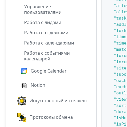
"allo
Управление
пользователями
"allo
"task
Работа с лидами
"addI
"fork
Работа со сделками
"time
Работа с календарями
"time
"matc
Работа с событиями
"foru
календарей
"foru
"site
Google Calendar
"subo
"exch
Notion
"exch
"outl
"view
Искусственный интеллект
"sort
"dura
Протоколы обмена
"isMu
"isPi