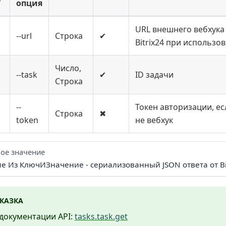
опция
URL внешнего вебхука
--url
Строка
✔
Bitrix24 при использо
Число,
--task
✔
ID задачи
Строка
--
Токен авторизации, ес
Строка
✖
token
не вебхук
ое значение
ие Из КлючИЗначение - сериализованный JSON ответа от Bi
КАЗКА
документации API:
tasks.task.get