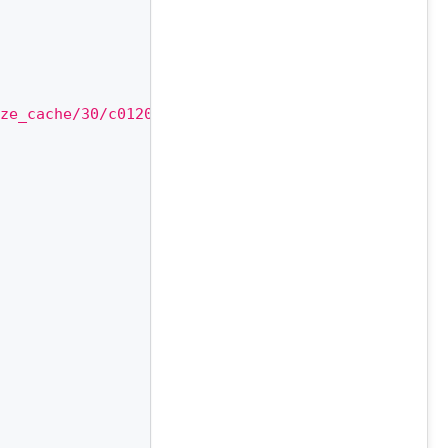
ze_cache/30/c0120a8d7c10d63c83e32398d1ec4d9e/main