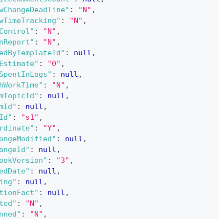
wChangeDeadline"
:
"N"
,
wTimeTracking"
:
"N"
,
Control"
:
"N"
,
nReport"
:
"N"
,
edByTemplateId"
:
null
,
Estimate"
:
"0"
,
SpentInLogs"
:
null
,
hWorkTime"
:
"N"
,
mTopicId"
:
null
,
mId"
:
null
,
Id"
:
"s1"
,
rdinate"
:
"Y"
,
angeModified"
:
null
,
angeId"
:
null
,
ookVersion"
:
"3"
,
edDate"
:
null
,
ing"
:
null
,
tionFact"
:
null
,
ted"
:
"N"
,
nned"
:
"N"
,