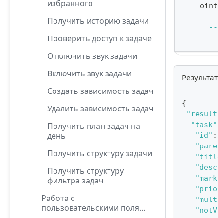
избранного
    oint
--
Получить историю задачи
--
Проверить доступ к задаче
--
Отключить звук задачи
Включить звук задачи
Результат
Создать зависимость задач
{
Удалить зависимость задач
"result
"task"
Получить план задач на
день
"id"
:
"pare
Получить структуру задачи
"titl
"desc
Получить структуру
"mark
фильтра задач
"prio
Работа с
"mult
пользовательскими полями
"notV
задач