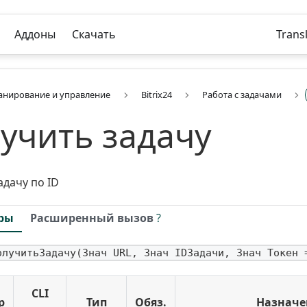
Аддоны
Скачать
Trans
анирование и управление
Bitrix24
Работа с задачами
учить задачу
адачу по ID
ры
Расширенный вызов
?
олучитьЗадачу(Знач URL, Знач IDЗадачи, Знач Токен 
CLI
р
Тип
Обяз.
Назначе