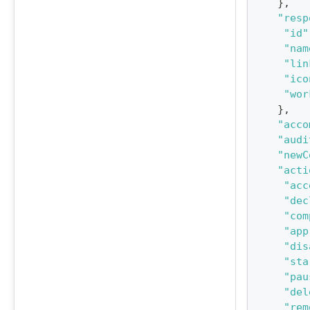
}
,
"resp
"id"
"nam
"lin
"ico
"wor
}
,
"acco
"audi
"newC
"acti
"acc
"dec
"com
"app
"dis
"sta
"pau
"del
"rem