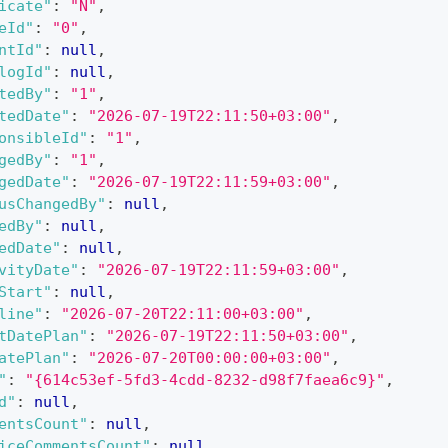
icate"
:
"N"
,
eId"
:
"0"
,
ntId"
:
null
,
logId"
:
null
,
tedBy"
:
"1"
,
tedDate"
:
"2026-07-19T22:11:50+03:00"
,
onsibleId"
:
"1"
,
gedBy"
:
"1"
,
gedDate"
:
"2026-07-19T22:11:59+03:00"
,
usChangedBy"
:
null
,
edBy"
:
null
,
edDate"
:
null
,
vityDate"
:
"2026-07-19T22:11:59+03:00"
,
Start"
:
null
,
line"
:
"2026-07-20T22:11:00+03:00"
,
tDatePlan"
:
"2026-07-19T22:11:50+03:00"
,
atePlan"
:
"2026-07-20T00:00:00+03:00"
,
"
:
"{614c53ef-5fd3-4cdd-8232-d98f7faea6c9}"
,
d"
:
null
,
entsCount"
:
null
,
iceCommentsCount"
:
null
,