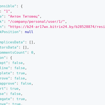
onsible"
:
{
:
"1"
,
e"
:
"Антон Титовец"
,
k"
:
"/company/personal/user/1/"
,
n"
:
"https://b24-ar17wx.bitrix24.by/b28528874/resi
kPosition"
:
null
mplicesData"
:
[
]
,
torsData"
:
[
]
,
ommentsCount"
:
0
,
on"
:
{
ept"
:
false
,
line"
:
false
,
plete"
:
true
,
rove"
:
false
,
approve"
:
false
,
rt"
:
true
,
se"
:
false
,
egate"
:
true
,
ove"
:
true
,