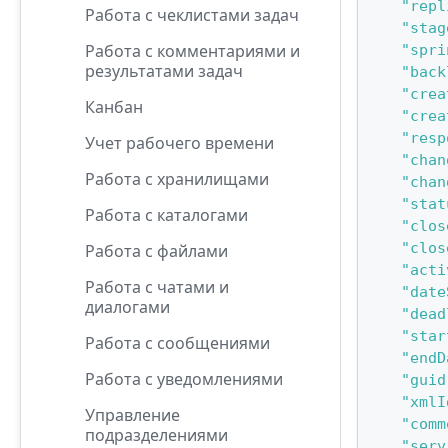
"repl
Работа с чеклистами задач
"stag
Работа с комментариями и
"spri
результатами задач
"back
"crea
Канбан
"crea
"resp
Учет рабочего времени
"chan
Работа с хранилищами
"chan
"stat
Работа с каталогами
"clos
"clos
Работа с файлами
"acti
Работа с чатами и
"date
диалогами
"dead
"star
Работа с сообщениями
"endD
Работа с уведомлениями
"guid
"xmlI
Управление
"comm
подразделениями
"serv