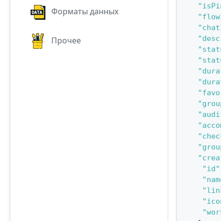
"isPi
Форматы данных
"flow
"chat
"desc
Прочее
"stat
"stat
"dura
"dura
"favo
"grou
"audi
"acco
"chec
"grou
"crea
"id"
"nam
"lin
"ico
"wor