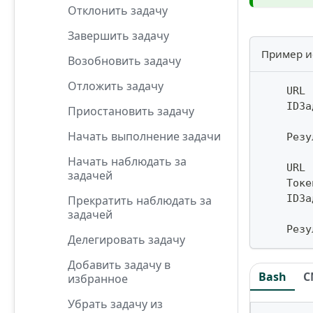
Отклонить задачу
Завершить задачу
Пример и
Возобновить задачу
Отложить задачу
    URL 
    IDЗа
Приостановить задачу
Начать выполнение задачи
    Резу
Начать наблюдать за
    URL 
задачей
    Токе
    IDЗа
Прекратить наблюдать за
задачей
    Резу
Делегировать задачу
Добавить задачу в
Bash
C
избранное
Убрать задачу из