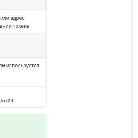
 или адрес
вании токена
ли используется
trix24