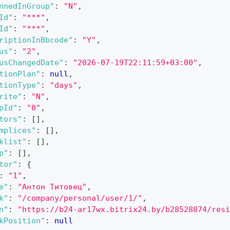
nnedInGroup"
:
"N"
,
Id"
:
"***"
,
Id"
:
"***"
,
riptionInBbcode"
:
"Y"
,
us"
:
"2"
,
usChangedDate"
:
"2026-07-19T22:11:59+03:00"
,
tionPlan"
:
null
,
tionType"
:
"days"
,
rite"
:
"N"
,
pId"
:
"0"
,
tors"
:
[
]
,
mplices"
:
[
]
,
klist"
:
[
]
,
p"
:
[
]
,
tor"
:
{
:
"1"
,
e"
:
"Антон Титовец"
,
k"
:
"/company/personal/user/1/"
,
n"
:
"https://b24-ar17wx.bitrix24.by/b28528874/resi
kPosition"
:
null