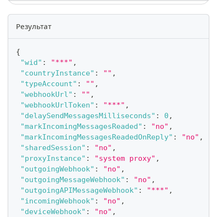
Результат
{
"wid"
:
"***"
,
"countryInstance"
:
""
,
"typeAccount"
:
""
,
"webhookUrl"
:
""
,
"webhookUrlToken"
:
"***"
,
"delaySendMessagesMilliseconds"
:
0
,
"markIncomingMessagesReaded"
:
"no"
,
"markIncomingMessagesReadedOnReply"
:
"no"
,
"sharedSession"
:
"no"
,
"proxyInstance"
:
"system proxy"
,
"outgoingWebhook"
:
"no"
,
"outgoingMessageWebhook"
:
"no"
,
"outgoingAPIMessageWebhook"
:
"***"
,
"incomingWebhook"
:
"no"
,
"deviceWebhook"
:
"no"
,