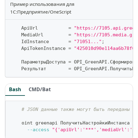
Пример использования для
1С:Предприятие/OneScript
    ApiUrl           
=
"https://7105.api.green
    MediaUrl         
=
"https://7105.media.gre
    IdInstance       
=
"71051..."
;
    ApiTokenInstance 
=
"425010d90e114aa6b78f09
    ПараметрыДоступа 
=
 OPI_GreenAPI
.
Сформирова
    Результат        
=
 OPI_GreenAPI
.
ПолучитьНа
Bash
CMD/Bat
# JSON данные также могут быть переданы ка
    oint greenapi ПолучитьНастройкиИнстанса 
\
--access
"{'apiUrl':'***','mediaUrl':'ht