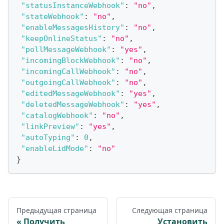
"statusInstanceWebhook"
:
"no"
,
"stateWebhook"
:
"no"
,
"enableMessagesHistory"
:
"no"
,
"keepOnlineStatus"
:
"no"
,
"pollMessageWebhook"
:
"yes"
,
"incomingBlockWebhook"
:
"no"
,
"incomingCallWebhook"
:
"no"
,
"outgoingCallWebhook"
:
"no"
,
"editedMessageWebhook"
:
"yes"
,
"deletedMessageWebhook"
:
"yes"
,
"catalogWebhook"
:
"no"
,
"linkPreview"
:
"yes"
,
"autoTyping"
:
0
,
"enableLidMode"
:
"no"
}
Предыдущая страница
Следующая страница
Получить
Установить