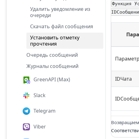
Функция У
Удалить уведомление из
IDСообщени
очереди
Скачать файл сообщения
Пар
Установить отметку
прочтения
Очередь сообщений
Парамет
Журналы сообщений
IDЧата
GreenAPI (Max)
Slack
IDСообщ
Telegram
Возвращаем
Viber
Соответств