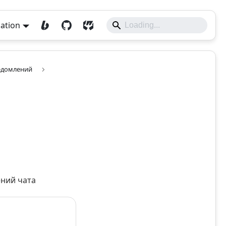
lation
едомлений
ений чата