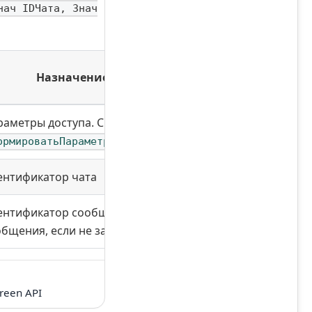
нач IDЧата, Знач
Назначение
раметры доступа. См.
ормироватьПараметрыДоступа
ентификатор чата
ентификатор сообщения. Все
общения, если не заполнено
reen API