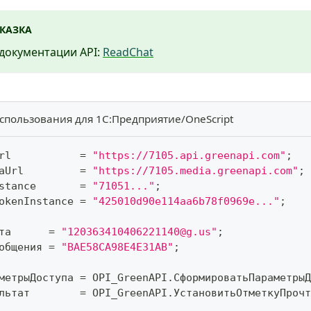
КАЗКА
документации API:
ReadChat
спользования для 1С:Предприятие/OneScript
rl           
=
"https://7105.api.greenapi.com"
;
aUrl         
=
"https://7105.media.greenapi.com"
;
stance       
=
"71051..."
;
okenInstance 
=
"425010d90e114aa6b78f0969e..."
;
та      
=
"120363410406221140@g.us"
;
общения 
=
"BAE58CA98E4E31AB"
;
метрыДоступа 
=
 OPI_GreenAPI
.
СформироватьПараметрыД
льтат        
=
 OPI_GreenAPI
.
УстановитьОтметкуПрочт