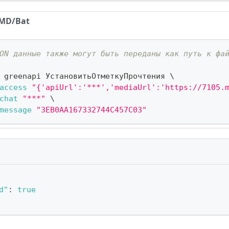
MD/Bat
ON данные также могут быть переданы как путь к фа
 greenapi УстановитьОтметкуПрочтения 
\
access
"{'apiUrl':'***','mediaUrl':'https://7105.
chat
"***"
\
message
"3EB0AA167332744C457C03"
d"
:
true