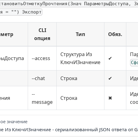
становитьОтметкуПрочтения(Знач ПараметрыДоступа, З
я = "") Экспорт
CLI
аметр
Тип
Обяз.
опция
Структура Из
Па
рыДоступа
--access
✔
КлючИЗначение
Сф
--chat
Строка
✔
Ид
--
Ид
ения
Строка
✖
message
со
ое значение
ие Из КлючИЗначение - сериализованный JSON ответа от G