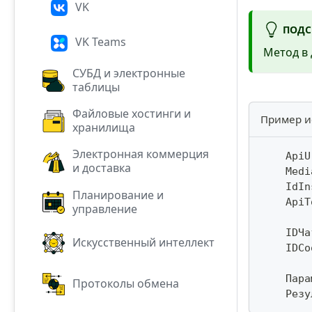
VK
ПОДС
VK Teams
Метод в 
СУБД и электронные
таблицы
Файловые хостинги и
Пример и
хранилища
Электронная коммерция
    ApiU
и доставка
    Medi
    IdIn
Планирование и
    ApiT
управление
    IDЧа
Искусственный интеллект
    IDСо
    Пара
Протоколы обмена
    Резу