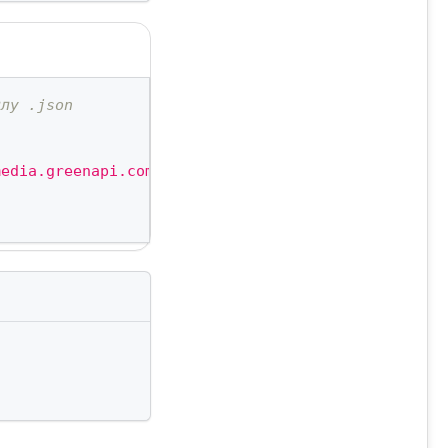
йлу .json
media.greenapi.com','idInstance':'7105187566','api