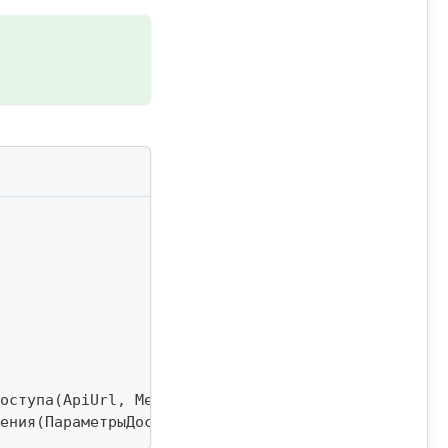
оступа
(
ApiUrl
,
 MediaUrl
,
 IdInstance
,
 ApiTokenInst
ения
(
ПараметрыДоступа
,
 IDЧата
,
 IDСообщения
)
;