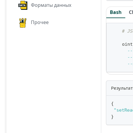
Форматы данных
Bash
C
Прочее
# JS
    oint
--
--
--
Результат
{
"setRea
}