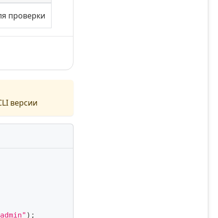
ля проверки
LI версии
admin"
)
;