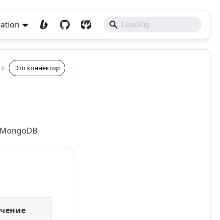
lation
Это коннектор
ы MongoDB
чение