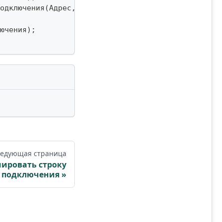
одключения
(
Адрес
,
 База
,
 Логин
,
 Пароль
,
 ПараметрыП
ючения
)
;
едующая страница
ировать строку
подключения