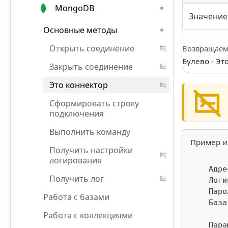
MongoDB
Значение
Основные методы
Открыть соединение
Возвращаем
Булево - Эт
Закрыть соединение
Это коннектор
Сформировать строку
подключения
Выполнить команду
Пример и
Получить настройки
логирования
    Адре
Получить лог
    Логи
    Паро
Работа с базами
    База
Работа с коллекциями
    Пара