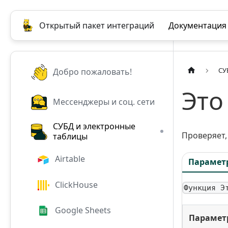
Открытый пакет интеграций
Документация
СУ
Добро пожаловать!
Это
Мессенджеры и соц. сети
СУБД и электронные
Проверяет,
таблицы
Airtable
Парамет
ClickHouse
Функция Э
Google Sheets
Парамет