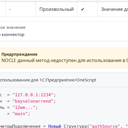
-
Произвольный
✔
Значение д
ое значение
о коннектор
Предупреждение
NOCLI:
данный метод недоступен для использования в C
спользования для 1С:Предприятие/OneScript
с  
=
"127.0.0.1:1234"
;
н  
=
"bayselonarrend"
;
ль 
=
"12we..."
;
   
=
"main"
;
метрыПодключения 
=
Новый
 Структура
(
"authSource"
,
"