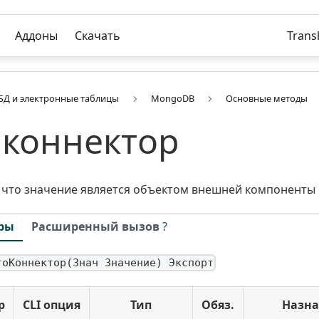
Аддоны
Скачать
Trans
БД и электронные таблицы
MongoDB
Основные методы
 коннектор
 что значение является объектом внешней компонент
ры
Расширенный вызов
?
тоКоннектор(Знач Значение) Экспорт
р
CLI опция
Тип
Обяз.
Назна