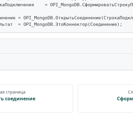
каПодключения    
=
 OPI_MongoDB
.
СформироватьСтрокуП
инение 
=
 OPI_MongoDB
.
ОткрытьСоединение
(
СтрокаПодкл
льтат  
=
 OPI_MongoDB
.
ЭтоКоннектор
(
Соединение
)
;
ая страница
Сл
ь соединение
Сформ