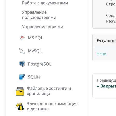
Работа с документами
    Стро
Управление
    Соед
пользователями
    Резу
Управление ролями
MS SQL
Результат
MySQL
true
PostgreSQL
SQLite
Предыдущ
Закрыт
Файловые хостинги и
хранилища
Электронная коммерция
и доставка