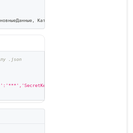
новныеДанные
,
 Каталог
)
;
йлу .json
y':'***','SecretKey':'***','Region':'BTC','Service