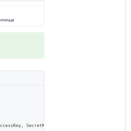
нилища
ccessKey
,
 SecretKey
,
 Region
)
;