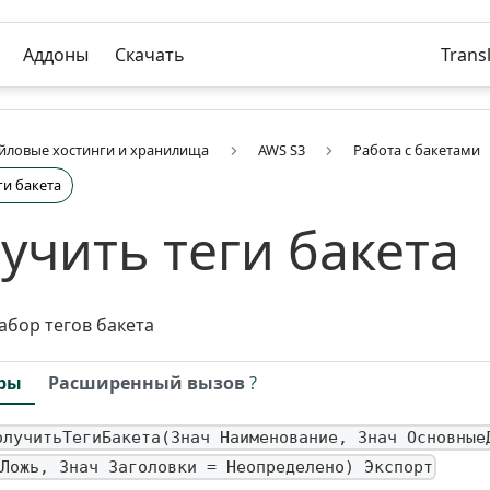
Аддоны
Скачать
Trans
йловые хостинги и хранилища
AWS S3
Работа с бакетами
ги бакета
учить теги бакета
абор тегов бакета
ры
Расширенный вызов
?
олучитьТегиБакета(Знач Наименование, Знач Основные
Ложь, Знач Заголовки = Неопределено) Экспорт