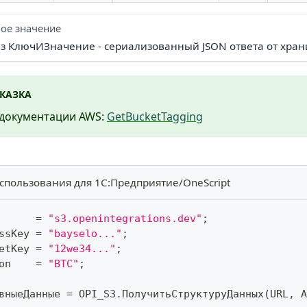
ое значение
Из КлючИЗначение - сериализованный JSON ответа от хра
КАЗКА
 документации AWS:
GetBucketTagging
спользования для 1С:Предприятие/OneScript
      
=
"s3.openintegrations.dev"
;
ssKey 
=
"bayselo..."
;
etKey 
=
"12we34..."
;
on    
=
"BTC"
;
вныеДанные 
=
 OPI_S3
.
ПолучитьСтруктуруДанных
(
URL
,
 A