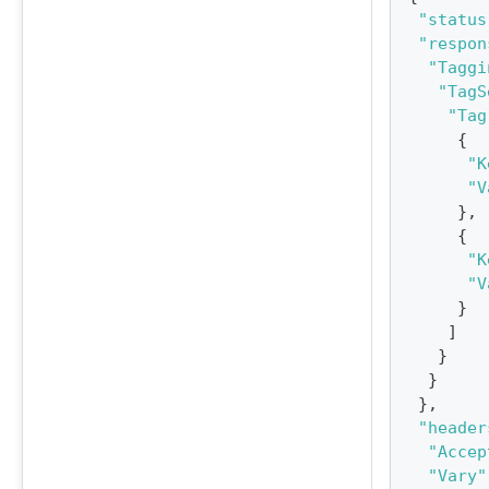
"status
"respon
"Taggi
"TagS
"Tag
{
"K
"V
}
,
{
"K
"V
}
]
}
}
}
,
"header
"Accep
"Vary"