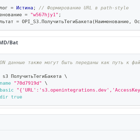
лог 
=
Истина
;
// Формирование URL в path-style
енование 
=
"w567hjy1"
;
льтат 
=
 OPI_S3
.
ПолучитьТегиБакета
(
Наименование
,
 Ос
MD/Bat
ON данные также могут быть переданы как путь к фа
 s3 ПолучитьТегиБакета 
\
name
"70d7919d"
\
basic
"{'URL':'s3.openintegrations.dev','AccessKe
dir
true