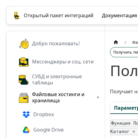
Открытый пакет интеграций
Документация
Фа
Добро пожаловать!
Получить те
Мессенджеры и соц. сети
Пол
СУБД и электронные
таблицы
Получает н
Файловые хостинги и
хранилища
Парамет
Dropbox
Функция П
Google Drive
Каталог = 