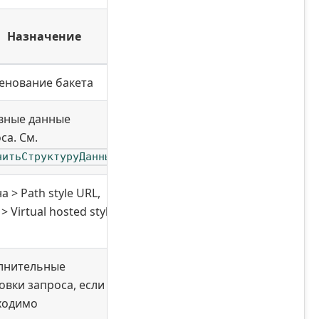
Назначение
енование бакета
вные данные
са. См.
читьСтруктуруДанных
а > Path style URL,
> Virtual hosted style
лнительные
овки запроса, если
ходимо