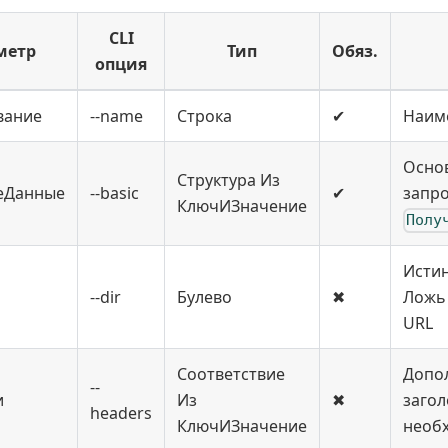
CLI
метр
Тип
Обяз.
опция
вание
--name
Строка
✔
Наим
Осно
Структура Из
еДанные
--basic
✔
запро
КлючИЗначение
Полу
Истин
--dir
Булево
✖
Ложь 
URL
Соответствие
Допо
--
и
Из
✖
загол
headers
КлючИЗначение
необ