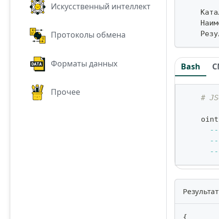
Искусственный интеллект
    Ката
    Наим
    Резу
Протоколы обмена
Форматы данных
Bash
C
Прочее
# JS
    oint
--
--
--
Результат
{