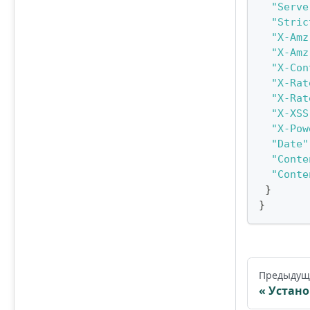
"Serve
"Stric
"X-Amz
"X-Amz
"X-Con
"X-Rat
"X-Rat
"X-XSS
"X-Pow
"Date"
"Conte
"Conte
}
}
Предыдущ
Устано