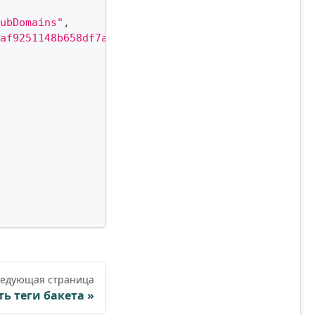
ubDomains"
,
af9251148b658df7ac2e3e8"
,
едующая страница
ь теги бакета