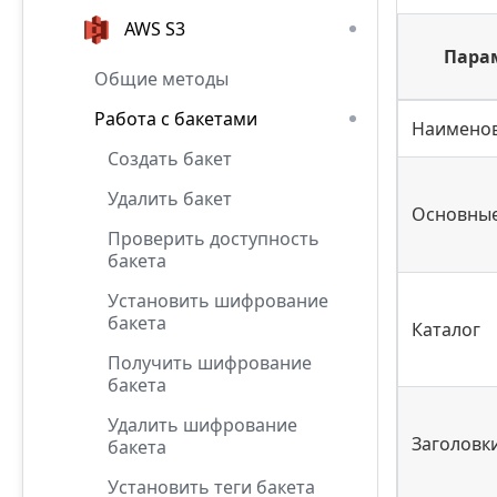
AWS S3
Пара
Общие методы
Работа с бакетами
Наимено
Создать бакет
Удалить бакет
Основны
Проверить доступность
бакета
Установить шифрование
бакета
Каталог
Получить шифрование
бакета
Удалить шифрование
Заголовк
бакета
Установить теги бакета