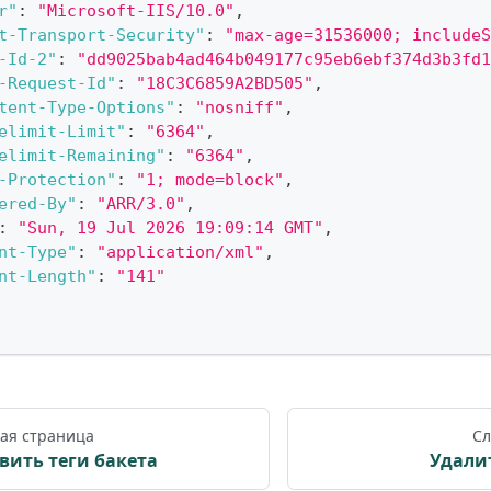
r"
:
"Microsoft-IIS/10.0"
,
t-Transport-Security"
:
"max-age=31536000; includeS
-Id-2"
:
"dd9025bab4ad464b049177c95eb6ebf374d3b3fd1
-Request-Id"
:
"18C3C6859A2BD505"
,
tent-Type-Options"
:
"nosniff"
,
elimit-Limit"
:
"6364"
,
elimit-Remaining"
:
"6364"
,
-Protection"
:
"1; mode=block"
,
ered-By"
:
"ARR/3.0"
,
:
"Sun, 19 Jul 2026 19:09:14 GMT"
,
nt-Type"
:
"application/xml"
,
nt-Length"
:
"141"
ая страница
Сл
вить теги бакета
Удалит