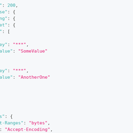
"
:
200
,
se"
:
{
ng"
:
{
et"
:
{
"
:
[
ey"
:
"***"
,
alue"
:
"SomeValue"
ey"
:
"***"
,
alue"
:
"AnotherOne"
s"
:
{
t-Ranges"
:
"bytes"
,
:
"Accept-Encoding"
,