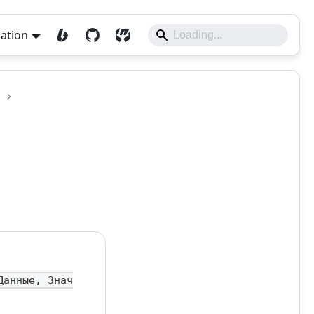
lation
Данные, Знач