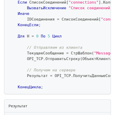
Если
 СписокСоединений
[
"connections"
]
.
Колич
ВызватьИсключение
"Список соединений п
Иначе
        IDСоединения 
=
 СписокСоединений
[
"conne
КонецЕсли
;
Для
 Н 
=
0
По
5
Цикл
// Отправляем из клиента
        ТекущееСообщение 
=
 СтрШаблон
(
"Message 
        OPI_TCP
.
ОтправитьСтроку
(
ОбъектКлиента
,
// Получем на сервере
        Результат 
=
 OPI_TCP
.
ПолучитьДанныеСоед
КонецЦикла
;
Результат