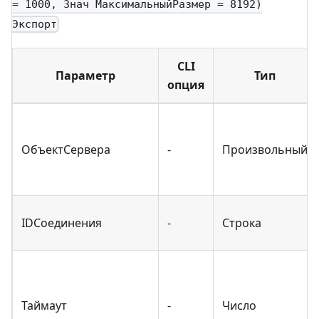
= 1000, Знач МаксимальныйРазмер = 8192)
Экспорт
CLI
Параметр
Тип
опция
ОбъектСервера
-
Произвольный
IDСоединения
-
Строка
Таймаут
-
Число