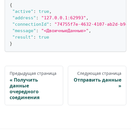
{
"active"
:
true
,
"address"
:
"127.0.0.1:62993"
,
"connectionId"
:
"74755f7e-4632-4107-ab2d-b9c9
"message"
:
"<ДвоичныеДанные>"
,
"result"
:
true
}
Предыдущая страница
Следующая страница
Получить
Отправить данные
данные
очередного
соединения