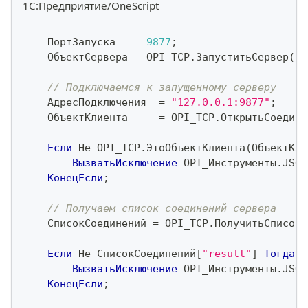
1С:Предприятие/OneScript
    ПортЗапуска   
=
9877
;
    ОбъектСервера 
=
 OPI_TCP
.
ЗапуститьСервер
(
По
// Подключаемся к запущенному серверу
    АдресПодключения  
=
"127.0.0.1:9877"
;
    ОбъектКлиента     
=
 OPI_TCP
.
ОткрытьСоедине
Если
Не
 OPI_TCP
.
ЭтоОбъектКлиента
(
ОбъектКли
ВызватьИсключение
 OPI_Инструменты
.
JSON
КонецЕсли
;
// Получаем список соединений сервера
    СписокСоединений 
=
 OPI_TCP
.
ПолучитьСписокС
Если
Не
 СписокСоединений
[
"result"
]
Тогда
ВызватьИсключение
 OPI_Инструменты
.
JSON
КонецЕсли
;