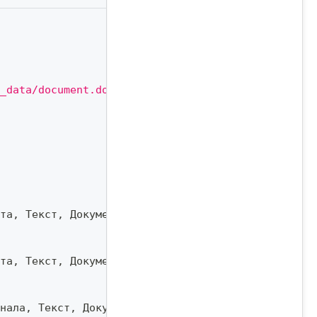
_data/document.docx"
;
та
,
 Текст
,
 Документ
)
;
та
,
 Текст
,
 Документ
,
,
,
"customname.docx"
)
;
нала
,
 Текст
,
 ДокументПуть
)
;