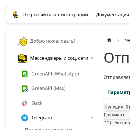
Открытый пакет интеграций
Документация
Ме
Добро пожаловать!
Отп
Мессенджеры и соц. сети
GreenAPI (WhatsApp)
Отправляет
GreenAPI (Max)
Парамет
Slack
Функция О
Документ, 
Telegram
"") Экспор