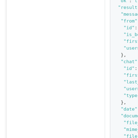
"ok"
:
t
"result
"messa
"from"
"id"
:
"is_b
"firs
"user
}
,
"chat"
"id"
:
"firs
"last
"user
"type
}
,
"date"
"docum
"file
"mime
"file