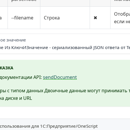
Отобр
а
--filename
Строка
✖
если 
ое значение
ие Из КлючИЗначение - сериализованный JSON ответа от T
КАЗКА
документации API:
sendDocument
ры с типом данных Двоичные данные могут принимать т
а диске и URL
спользования для 1С:Предприятие/OneScript