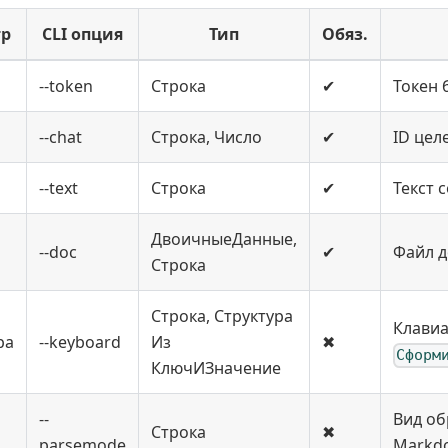
р
CLI опция
Тип
Обяз.
--token
Строка
✔
Токен 
--chat
Строка, Число
✔
ID цел
--text
Строка
✔
Текст 
ДвоичныеДанные,
--doc
✔
Файл д
Строка
Строка, Структура
Клавиа
ра
--keyboard
Из
✖
Сформ
КлючИЗначение
--
Вид об
Строка
✖
parsemode
Markd