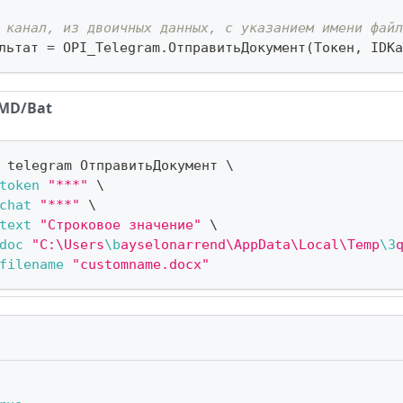
 канал, из двоичных данных, с указанием имени файл
льтат 
=
 OPI_Telegram
.
ОтправитьДокумент
(
Токен
,
 IDКа
MD/Bat
 telegram ОтправитьДокумент 
\
token
"***"
\
chat
"***"
\
text
"Строковое значение"
\
doc
"C:\Users
\b
ayselonarrend\AppData\Local\Temp
\3
filename
"customname.docx"