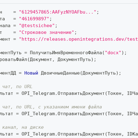
н    
=
"6129457865:AAFyzNYOAFbu..."
;
та   
=
"461699897"
;
нала 
=
"@testsichee"
;
т    
=
"Строковое значение"
;
мент 
=
"https://releases.openintegrations.dev/test
ментПуть 
=
 ПолучитьИмяВременногоФайла
(
"docx"
)
;
роватьФайл
(
Документ
,
 ДокументПуть
)
;
ментДД 
=
Новый
 ДвоичныеДанные
(
ДокументПуть
)
;
 чат, по URL
льтат 
=
 OPI_Telegram
.
ОтправитьДокумент
(
Токен
,
 IDЧа
 чат, по URL, с указанием имени файла
льтат 
=
 OPI_Telegram
.
ОтправитьДокумент
(
Токен
,
 IDЧа
 канал, на диске
льтат 
=
 OPI_Telegram
.
ОтправитьДокумент
(
Токен
,
 IDКа