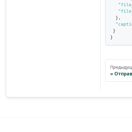
"file
"file
}
,
"capti
}
}
Предыдущ
Отправ