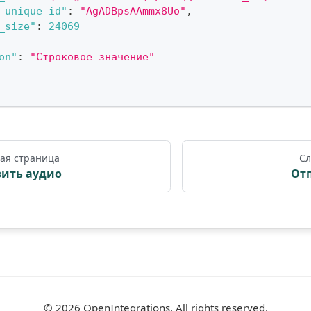
_unique_id"
:
"AgADBpsAAmmx8Uo"
,
_size"
:
24069
on"
:
"Строковое значение"
ая страница
Сл
ить аудио
От
©
2026
OpenIntegrations. All rights reserved.