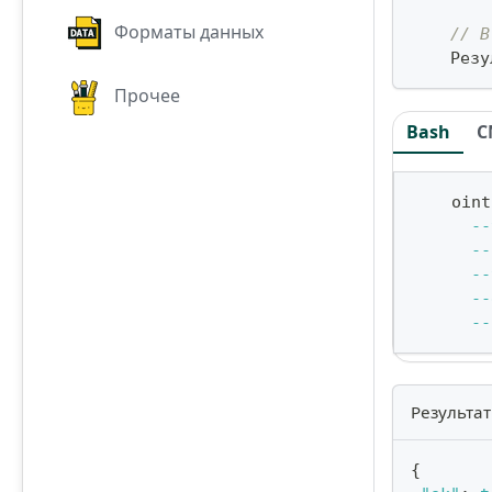
Форматы данных
// В
    Резу
Прочее
Bash
C
    oint
--
--
--
--
--
Результат
{