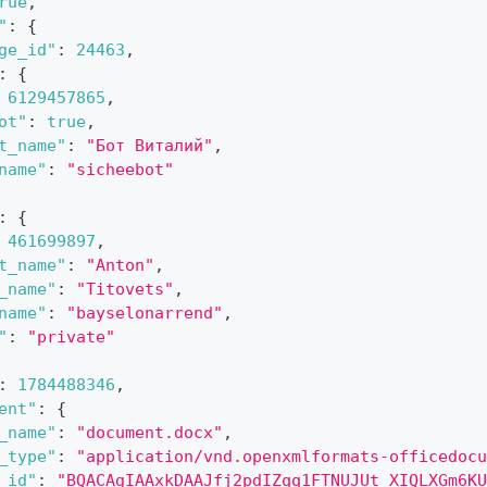
rue
,
"
:
{
ge_id"
:
24463
,
:
{
6129457865
,
ot"
:
true
,
t_name"
:
"Бот Виталий"
,
name"
:
"sicheebot"
:
{
461699897
,
t_name"
:
"Anton"
,
_name"
:
"Titovets"
,
name"
:
"bayselonarrend"
,
"
:
"private"
:
1784488346
,
ent"
:
{
_name"
:
"document.docx"
,
_type"
:
"application/vnd.openxmlformats-officedocu
_id"
:
"BQACAgIAAxkDAAJfj2pdIZqq1FTNUJUt_XIQLXGm6KU