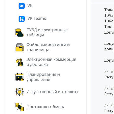
VK
    Токе
    IDЧа
VK Teams
    IDКа
    Текс
СУБД и электронные
    Доку
таблицы
    Доку
Файловые хостинги и
    Копи
хранилища
Электронная коммерция
    Доку
и доставка
// В
Планирование и
    Резу
управление
// В
Искусственный интеллект
    Резу
// В
Протоколы обмена
    Резу