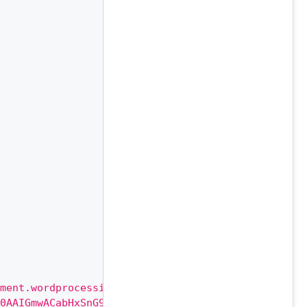
ment.wordprocessingml.document"
,
0AAIGmwACabHxSnG9wcP6IulWPQQ"
,