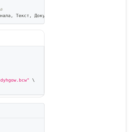
а
нала
,
 Текст
,
 ДокументДД
,
,
,
"customname.docx"
)
;
qdyhgow.bcw"
\