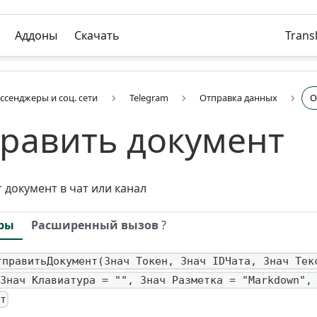
Аддоны
Скачать
Trans
ссенджеры и соц. сети
Telegram
Отправка данных
О
равить документ
 документ в чат или канал
ры
Расширенный вызов
?
тправитьДокумент(Знач Токен, Знач IDЧата, Знач Тек
Знач Клавиатура = "", Знач Разметка = "Markdown",
т