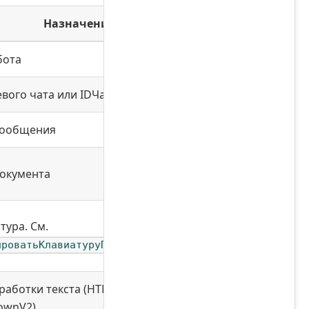
Назначение
бота
евого чата или IDЧата*IDТемы
сообщения
окумента
тура. См.
ироватьКлавиатуруПоМассивуКнопок
работки текста (HTML, Markdown,
ownV2)