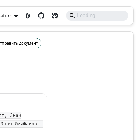
lation
тправить документ
ст, Знач
 Знач ИмяФайла =