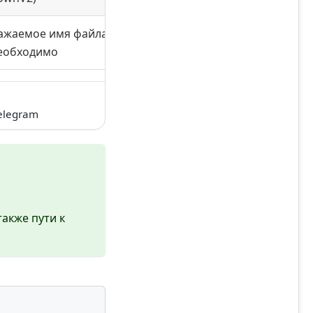
ажаемое имя файла c расширением,
необходимо
elegram
акже пути к