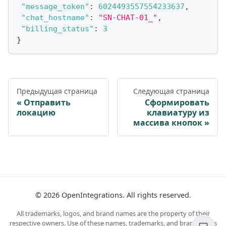
"message_token"
:
6024493557554233637
,
"chat_hostname"
:
"SN-CHAT-01_"
,
"billing_status"
:
3
}
Предыдущая страница
Следующая страница
Отправить
Сформировать
локацию
клавиатуру из
массива кнопок
©
2026
OpenIntegrations. All rights reserved.
All trademarks, logos, and brand names are the property of their
respective owners. Use of these names, trademarks, and brands does