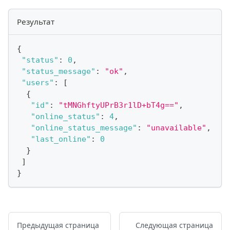
Результат
{
"status"
:
0
,
"status_message"
:
"ok"
,
"users"
:
[
{
"id"
:
"tMNGhftyUPrB3r1lD+bT4g=="
,
"online_status"
:
4
,
"online_status_message"
:
"unavailable"
,
"last_online"
:
0
}
]
}
Предыдущая страница
Следующая страница