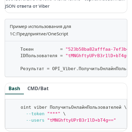
JSON ответа от Viber
Пример использования для
1С:Предприятие/OneScript
    Токен          
=
"523b58ba82afffaa-7ef3b42
    IDПользователя 
=
"tMNGhftyUPrB3r1lD+bT4g==
    Результат 
=
 OPI_Viber
.
ПолучитьОнлайнПользо
Bash
CMD/Bat
    oint viber ПолучитьОнлайнПользователей 
\
--token
"***"
\
--users
"tMNGhftyUPrB3r1lD+bT4g=="