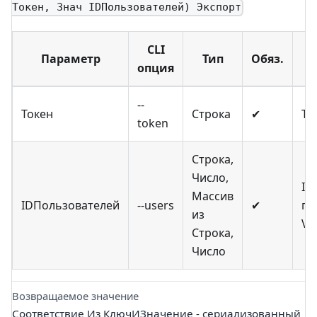
Токен, Знач IDПользователей) Экспорт
CLI
Параметр
Тип
Обяз.
опция
--
Токен
Строка
✔
То
token
Строка,
Число,
ID
Массив
IDПользователей
--users
✔
по
из
Vi
Строка,
Число
Возвращаемое значение
Соответствие Из КлючИЗначение - сериализованный