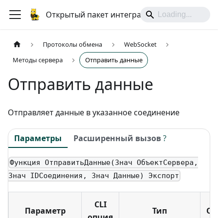
Открытый пакет интеграций
Протоколы обмена
WebSocket
Методы сервера
Отправить данные
Отправить данные
Отправляет данные в указанное соединение
Параметры
Расширенный вызов
?
Функция ОтправитьДанные(Знач ОбъектСервера,
Знач IDСоединения, Знач Данные) Экспорт
CLI
Параметр
Тип
Об
опция