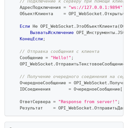
// Подключение к серверу при помощи клиент
    АдресПодключения 
=
"ws://127.0.0.1:9894"
;
    ОбъектКлиента    
=
 OPI_WebSocket
.
ОткрытьСо
Если
Не
 OPI_WebSocket
.
ЭтоОбъектКлиента
(
Объ
ВызватьИсключение
 OPI_Инструменты
.
JSON
КонецЕсли
;
// Отправка сообщения с клиента
    Сообщение 
=
"Hello!"
;
    OPI_WebSocket
.
ОтправитьТекстовоеСообщение
(
// Получение очередного соединения на серв
    ОчередноеСообщение 
=
 OPI_WebSocket
.
Получит
    IDСоединения       
=
 ОчередноеСообщение
[
"c
    ОтветСервера 
=
"Response from server!"
;
    Результат    
=
 OPI_WebSocket
.
ОтправитьДанн