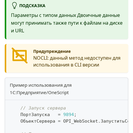
ПОДСКАЗКА
Параметры с типом данных Двоичные данные
могут принимать также пути к файлам на диске
и URL
Предупреждение
NOCLI:
данный метод недоступен для
использования в CLI версии
Пример использования для
1С:Предприятие/OneScript
// Запуск сервера
    ПортЗапуска   
=
9894
;
    ОбъектСервера 
=
 OPI_WebSocket
.
ЗапуститьСер