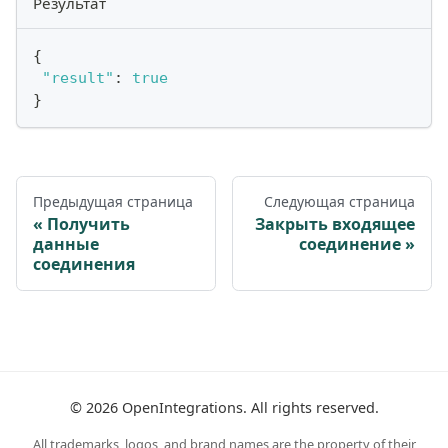
Результат
{
"result"
:
true
}
Предыдущая страница
Следующая страница
Получить
Закрыть входящее
данные
соединение
соединения
©
2026
OpenIntegrations. All rights reserved.
All trademarks, logos, and brand names are the property of their