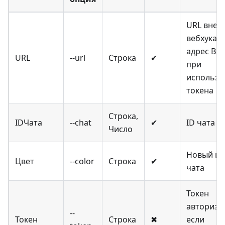
URL внеш
вебхука и
адрес Bitr
URL
--url
Строка
✔
при
использо
токена
Строка,
IDЧата
--chat
✔
ID чата
Число
Новый цв
Цвет
--color
Строка
✔
чата
Токен
авториза
--
Токен
Строка
✖
если