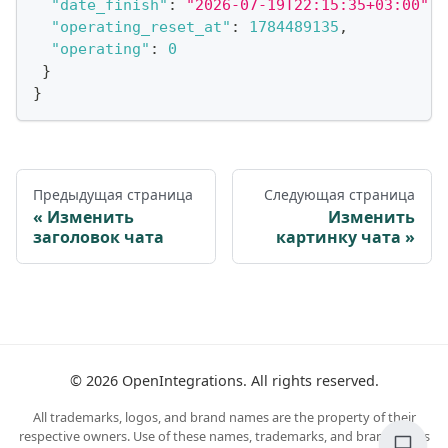
"date_finish"
:
"2026-07-19T22:15:35+03:00"
,
"operating_reset_at"
:
1784489135
,
"operating"
:
0
}
}
Предыдущая страница
Следующая страница
Изменить
Изменить
заголовок чата
картинку чата
©
2026
OpenIntegrations. All rights reserved.
All trademarks, logos, and brand names are the property of their
respective owners. Use of these names, trademarks, and brands does