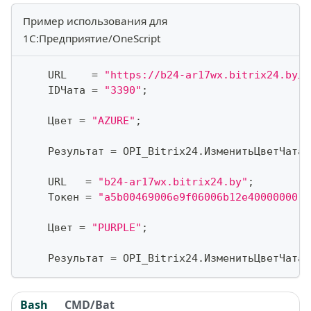
Пример использования для
1С:Предприятие/OneScript
    URL    
=
"https://b24-ar17wx.bitrix24.by/r
    IDЧата 
=
"3390"
;
    Цвет 
=
"AZURE"
;
    Результат 
=
 OPI_Bitrix24
.
ИзменитьЦветЧата
(
    URL   
=
"b24-ar17wx.bitrix24.by"
;
    Токен 
=
"a5b00469006e9f06006b12e4000000010
    Цвет 
=
"PURPLE"
;
    Результат 
=
 OPI_Bitrix24
.
ИзменитьЦветЧата
(
Bash
CMD/Bat