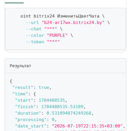
    oint bitrix24 ИзменитьЦветЧата 
\
--url
"b24-ar17wx.bitrix24.by"
\
--chat
"***"
\
--color
"PURPLE"
\
--token
"***"
Результат
{
"result"
:
true
,
"time"
:
{
"start"
:
1784488535
,
"finish"
:
1784488535.53109
,
"duration"
:
0.531094074249268
,
"processing"
:
0
,
"date_start"
:
"2026-07-19T22:15:35+03:00"
,