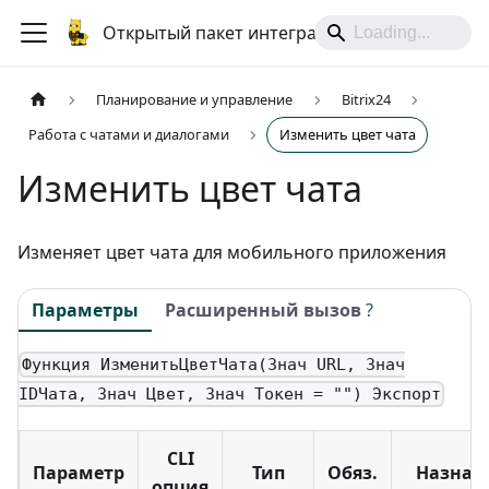
Открытый пакет интеграций
Планирование и управление
Bitrix24
Работа с чатами и диалогами
Изменить цвет чата
Изменить цвет чата
Изменяет цвет чата для мобильного приложения
Параметры
Расширенный вызов
?
Функция ИзменитьЦветЧата(Знач URL, Знач
IDЧата, Знач Цвет, Знач Токен = "") Экспорт
CLI
Параметр
Тип
Обяз.
Назнач
опция